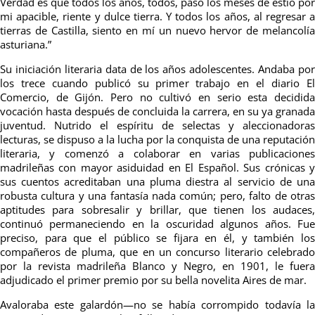
Verdad es que todos los años, todos, paso los meses de estío por
mi apacible, riente y dulce tierra. Y todos los años, al regresar a
tierras de Castilla, siento en mí un nuevo hervor de melancolía
asturiana.”
Su iniciación literaria data de los años adolescentes. Andaba por
los trece cuando publicó su primer trabajo en el diario El
Comercio, de Gijón. Pero no cultivó en serio esta decidida
vocación hasta después de concluida la carrera, en su ya granada
juventud. Nutrido el espíritu de selectas y aleccionadoras
lecturas, se dispuso a la lucha por la conquista de una reputación
literaria, y comenzó a colaborar en varias publicaciones
madrileñas con mayor asiduidad en El Español. Sus crónicas y
sus cuentos acreditaban una pluma diestra al servicio de una
robusta cultura y una fantasía nada común; pero, falto de otras
aptitudes para sobresalir y brillar, que tienen los audaces,
continuó permaneciendo en la oscuridad algunos años. Fue
preciso, para que el público se fijara en él, y también los
compañeros de pluma, que en un concurso literario celebrado
por la revista madrileña Blanco y Negro, en 1901, le fuera
adjudicado el primer premio por su bella novelita Aires de mar.
Avaloraba este galardón—no se había corrompido todavía la