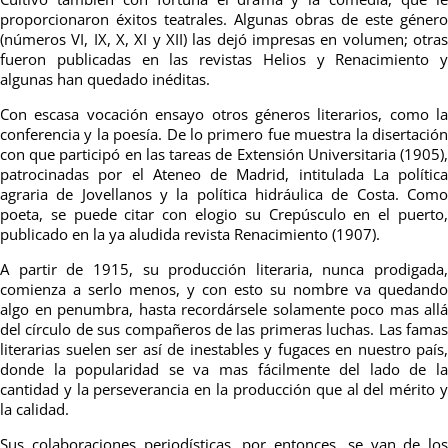
proporcionaron éxitos teatrales. Algunas obras de este género
(números VI, IX, X, XI y XII) las dejó impresas en volumen; otras
fueron publicadas en las revistas Helios y Renacimiento y
algunas han quedado inéditas.
Con escasa vocación ensayo otros géneros literarios, como la
conferencia y la poesía. De lo primero fue muestra la disertación
con que participó en las tareas de Extensión Universitaria (1905),
patrocinadas por el Ateneo de Madrid, intitulada La política
agraria de Jovellanos y la política hidráulica de Costa. Como
poeta, se puede citar con elogio su Crepúsculo en el puerto,
publicado en la ya aludida revista Renacimiento (1907).
A partir de 1915, su producción literaria, nunca prodigada,
comienza a serlo menos, y con esto su nombre va quedando
algo en penumbra, hasta recordársele solamente poco mas allá
del círculo de sus compañeros de las primeras luchas. Las famas
literarias suelen ser así de inestables y fugaces en nuestro país,
donde la popularidad se va mas fácilmente del lado de la
cantidad y la perseverancia en la producción que al del mérito y
la calidad.
Sus colaboraciones periodísticas, por entonces, se van de los