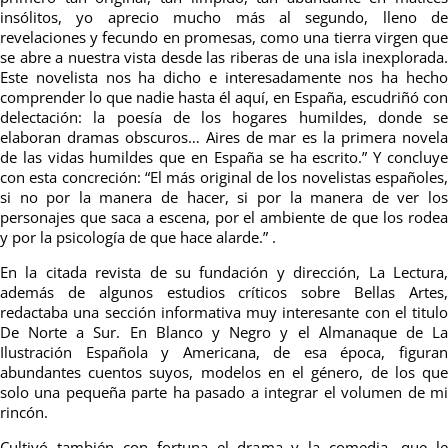
insólitos, yo aprecio mucho más al segundo, lleno de
revelaciones y fecundo en promesas, como una tierra virgen que
se abre a nuestra vista desde las riberas de una isla inexplorada.
Este novelista nos ha dicho e interesadamente nos ha hecho
comprender lo que nadie hasta él aquí, en España, escudriñó con
delectación: la poesía de los hogares humildes, donde se
elaboran dramas obscuros… Aires de mar es la primera novela
de las vidas humildes que en España se ha escrito.” Y concluye
con esta concreción: “El más original de los novelistas españoles,
si no por la manera de hacer, si por la manera de ver los
personajes que saca a escena, por el ambiente de que los rodea
y por la psicología de que hace alarde.” .
En la citada revista de su fundación y dirección, La Lectura,
además de algunos estudios críticos sobre Bellas Artes,
redactaba una sección informativa muy interesante con el titulo
De Norte a Sur. En Blanco y Negro y el Almanaque de La
Ilustración Española y Americana, de esa época, figuran
abundantes cuentos suyos, modelos en el género, de los que
solo una pequeña parte ha pasado a integrar el volumen de mi
rincón.
Cultivó también con fortuna el drama y la comedia, que le