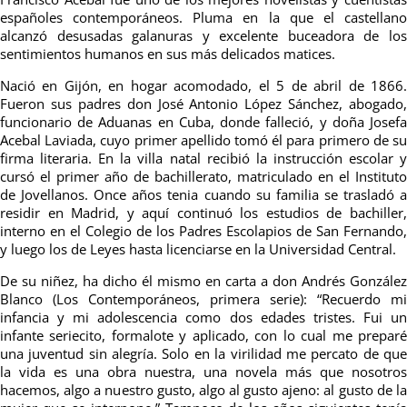
españoles contemporáneos. Pluma en la que el castellano
alcanzó desusadas galanuras y excelente buceadora de los
sentimientos humanos en sus más delicados matices.
Nació en Gijón, en hogar acomodado, el 5 de abril de 1866.
Fueron sus padres don José Antonio López Sánchez, abogado,
funcionario de Aduanas en Cuba, donde falleció, y doña Josefa
Acebal Laviada, cuyo primer apellido tomó él para primero de su
firma literaria. En la villa natal recibió la instrucción escolar y
cursó el primer año de bachillerato, matriculado en el Instituto
de Jovellanos. Once años tenia cuando su familia se trasladó a
residir en Madrid, y aquí continuó los estudios de bachiller,
interno en el Colegio de los Padres Escolapios de San Fernando,
y luego los de Leyes hasta licenciarse en la Universidad Central.
De su niñez, ha dicho él mismo en carta a don Andrés González
Blanco (Los Contemporáneos, primera serie): “Recuerdo mi
infancia y mi adolescencia como dos edades tristes. Fui un
infante seriecito, formalote y aplicado, con lo cual me preparé
una juventud sin alegría. Solo en la virilidad me percato de que
la vida es una obra nuestra, una novela más que nosotros
hacemos, algo a nuestro gusto, algo al gusto ajeno: al gusto de la