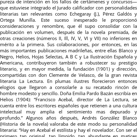
pureza de intención en los fallos de certámenes y concursos—
que estuviese integrado el Jurado calificador con personalidades
literarias tan relevantes como Echegaray (J.), Pérez Galdós y
Ortega Munilla. Este suceso inesperado le proporcionó
consideraciones y renombre, que él supo consolidar con la
publicación en volumen, después de la novela premiada, de
otras creaciones (números II, Ill, IV, V, VI y VII) no inferiores en
mérito a la primera. Sus colaboraciones, por entonces, en las
más importantes publicaciones madrileñas, entre ellas Blanco y
Negro, Helios, Hojas Selectas, A B C y La Ilustración Española y
Americana, contribuyeron también a robustecer su prestigio
literario, y en mayor medida, la fundación (1901) y dirección,
compartidas con don Clemente de Velasco, de la gran revista
literaria La Lectura. En plumas ilustres florecieron entonces
elogios que llegaron a consolarle a su recatado rincón de
hombre modesto y sencillo. Doña Emilia Pardo Bazán escribía en
Helios (1904): “Francisco Acebal, director de La Lectura, se
cuenta entre los escritores españoles que retienen a una cultura
intelectual muy amplia el sentimiento mas depurado y
profundo.” Algunos años después, Andrés González Blanco
(Historia de la novela) valoraba de este modo su personalidad
literaria: “Hay en Acebal el estilista y hay el novelador. Con ser el
primero tan original, tan límpido, tan abundante en matices