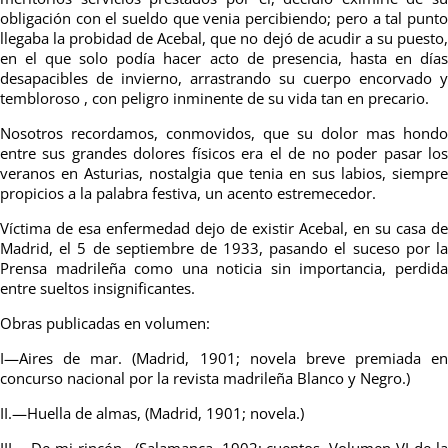
obligación con el sueldo que venia percibiendo; pero a tal punto
llegaba la probidad de Acebal, que no dejó de acudir a su puesto,
en el que solo podía hacer acto de presencia, hasta en días
desapacibles de invierno, arrastrando su cuerpo encorvado y
tembloroso , con peligro inminente de su vida tan en precario.
Nosotros recordamos, conmovidos, que su dolor mas hondo
entre sus grandes dolores físicos era el de no poder pasar los
veranos en Asturias, nostalgia que tenia en sus labios, siempre
propicios a la palabra festiva, un acento estremecedor.
Víctima de esa enfermedad dejo de existir Acebal, en su casa de
Madrid, el 5 de septiembre de 1933, pasando el suceso por la
Prensa madrileña como una noticia sin importancia, perdida
entre sueltos insignificantes.
Obras publicadas en volumen:
I—Aires de mar. (Madrid, 1901; novela breve premiada en
concurso nacional por la revista madrileña Blanco y Negro.)
II.—Huella de almas, (Madrid, 1901; novela.)
III.—De mi rincón., (Salamanca, 1902; cuentos. Volumen VI de la