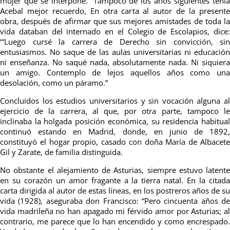
mujer que se interpone.” Tampoco de los años siguientes tenía
Acebal mejor recuerdo, En otra carta al autor de la presente
obra, después de afirmar que sus mejores amistades de toda la
vida databan del internado en el Colegio de Escolapios, dice:
‘“Luego cursé la carrera de Derecho sin convicción, sin
entusiasmos. No saque de las aulas universitarias ni educación
ni enseñanza. No saqué nada, absolutamente nada. Ni siquiera
un amigo. Contemplo de lejos aquellos años como una
desolación, como un páramo.”
Concluidos los estudios universitarios y sin vocación alguna al
ejercicio de la carrera, al que, por otra parte, tampoco le
inclinaba la holgada posición económica, su residencia habitual
continuó estando en Madrid, donde, en junio de 1892,
constituyó el hogar propio, casado con doña María de Albacete
Gil y Zarate, de familia distinguida.
No obstante el alejamiento de Asturias, siempre estuvo latente
en su corazón un amor fragante a la tierra natal. En la citada
carta dirigida al autor de estas líneas, en los postreros años de su
vida (1928), aseguraba don Francisco: “Pero cincuenta años de
vida madrileña no han apagado mi férvido amor por Asturias; al
contrario, me parece que lo han encendido y como encrespado.