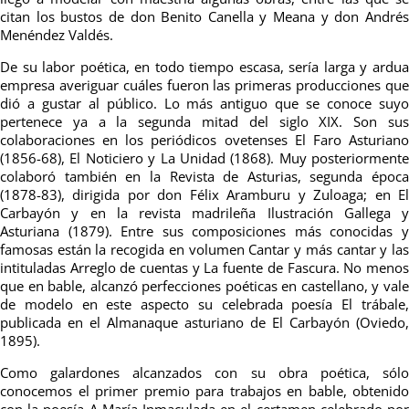
citan los bustos de don Benito Canella y Meana y don Andrés
Menéndez Valdés.
De su labor poética, en todo tiempo escasa, sería larga y ardua
empresa averiguar cuáles fueron las primeras producciones que
dió a gustar al público. Lo más antiguo que se conoce suyo
pertenece ya a la segunda mitad del siglo XIX. Son sus
colaboraciones en los periódicos ovetenses El Faro Asturiano
(1856-68), El Noticiero y La Unidad (1868). Muy posteriormente
colaboró también en la Revista de Asturias, segunda época
(1878-83), dirigida por don Félix Aramburu y Zuloaga; en El
Carbayón y en la revista madrileña Ilustración Gallega y
Asturiana (1879). Entre sus composiciones más conocidas y
famosas están la recogida en volumen Cantar y más cantar y las
intituladas Arreglo de cuentas y La fuente de Fascura. No menos
que en bable, alcanzó perfecciones poéticas en castellano, y vale
de modelo en este aspecto su celebrada poesía El trábale,
publicada en el Almanaque asturiano de El Carbayón (Oviedo,
1895).
Como galardones alcanzados con su obra poética, sólo
conocemos el primer premio para trabajos en bable, obtenido
con la poesía A María Inmaculada en el certamen celebrado por