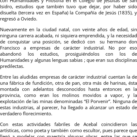
con Humanidades y Filosofía en el Colegio de jesuítas de San
Isidro, estudios que también tuvo que dejar, por haber sido
disuelta (tercera vez en España) la Compañía de Jesús (1835), y
regresó a Oviedo.
Nuevamente en la ciudad natal, con veinte años de edad, sin
ninguna carrera acabada, ni siquiera emprendida, y la necesidad
de conquistar una posición, se dedicó con su hermano don
Francisco a empresas de carácter industrial. No por eso
abandonó los estudios, prosiguiéndolos con los de
Humanidades y algunas lenguas sabias ; que eran sus disciplinas
predilectas.
Entre las aludidas empresas de carácter industrial cuentan la de
una fábrica de fundición, otra de pan, otra más de harinas, ésta
montada con adelantos desconocidos hasta entonces en la
provincia, como eran los molinos movidos a vapor, y la
explotación de las minas denominadas “El Porvenir”. Ninguna de
estas industrias, al parecer, ha llegado a alcanzar un estado de
verdadero florecimiento.
Con estas actividades fabriles de Acebal coincidieron las
artísticas, como poeta y también como escultor, pues parece que
llegó a modelar con maestría algunas obras, entre las que se