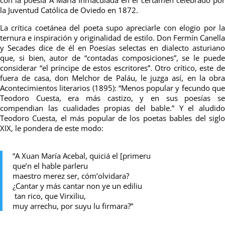
la Juventud Católica de Oviedo en 1872.
La crítica coetánea del poeta supo apreciarle con elogio por la
ternura e inspiración y originalidad de estilo. Don Fermín Canella
y Secades dice de él en Poesías selectas en dialecto asturiano
que, si bien, autor de “contadas composiciones”, se le puede
considerar “el príncipe de estos escritores”. Otro crítico, este de
fuera de casa, don Melchor de Paláu, le juzga así, en la obra
Acontecimientos literarios (1895): “Menos popular y fecundo que
Teodoro Cuesta, era más castizo, y en sus poesías se
compendian las cualidades propias del bable.” Y el aludido
Teodoro Cuesta, el más popular de los poetas bables del siglo
XIX, le pondera de este modo:
“A Xuan María Acebal, quiciá el
[
primeru
que’n el hable parleru
maestro merez ser, cóm’olvidara?
¿Cantar y más cantar non ye un ediliu
tan rico, que Virxiliu,
muy arrechu, por suyu lu firmara?”