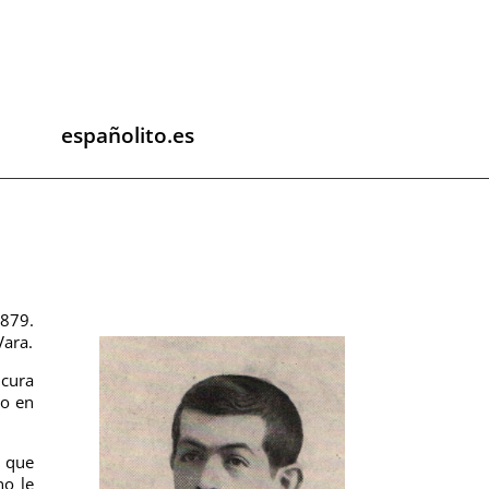
españolito.es
1879.
Vara.
 cura
do en
l que
no le