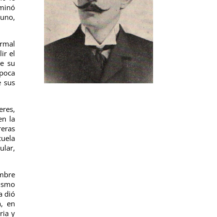
rminó
yuno,
ormal
ir el
de su
época
e sus
eres,
en la
reras
cuela
ular,
ombre
rismo
a dió
a, en
ria y