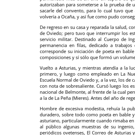
autorizaban para someterse a la prueba de u
sacarle del convento, para lo cual tuvo que 
volvería a Ocaña, y así fue como pudo conseg
De regreso en su casa y reparada la salud, co
de Oviedo; pero tuvo que interrumpir los es
servicio militar. Destinado al Cuerpo de In
permanencia en filas, dedicado a trabajos
corresponde su iniciación de poeta en bable 
composiciones y sí sólo que formó un volumen
Vuelto a Asturias, y mientras atendía a la l
primero, y luego como empleado en La Nue
Escuela Normal de Oviedo y, a la vez, los de c
con nota de sobresaliente. Cursó luego los e
nacional de Belmonte, al frente de la cual pe
a la de La Peña (Mieres). Antes del año de reg
Hombre de excesiva modestia, rehuía la publ
duradero, sobre todo como poeta en bable y 
asturiano, particularmente cuando rimaba en 
al público algunas muestras de su ingenio
periódicos ovetenses, El Correo de Asturias y