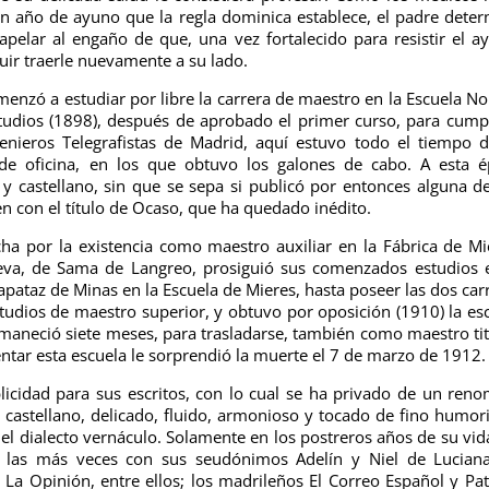
n año de ayuno que la regla dominica establece, el padre dete
apelar al engaño de que, una vez fortalecido para resistir el a
uir traerle nuevamente a su lado.
menzó a estudiar por libre la carrera de maestro en la Escuela N
tudios (1898), después de aprobado el primer curso, para cumpl
genieros Telegrafistas de Madrid, aquí estuvo todo el tiempo 
 de oficina, en los que obtuvo los galones de cabo. A esta 
y castellano, sin que se sepa si publicó por entonces alguna d
 con el título de Ocaso, que ha quedado inédito.
ucha por la existencia como maestro auxiliar en la Fábrica de Mi
va, de Sama de Langreo, prosiguió sus comenzados estudios 
apataz de Minas en la Escuela de Mieres, hasta poseer las dos car
studios de maestro superior, y obtuvo por oposición (1910) la es
rmaneció siete meses, para trasladarse, también como maestro tit
entar esta escuela le sorprendió la muerte el 7 de marzo de 1912.
icidad para sus escritos, con lo cual se ha privado de un ren
castellano, delicado, fluido, armonioso y tocado de fino humo
el dialecto vernáculo. Solamente en los postreros años de su vid
, las más veces con sus seudónimos Adelín y Niel de Lucian
 La Opinión, entre ellos; los madrileños El Correo Español y Pat