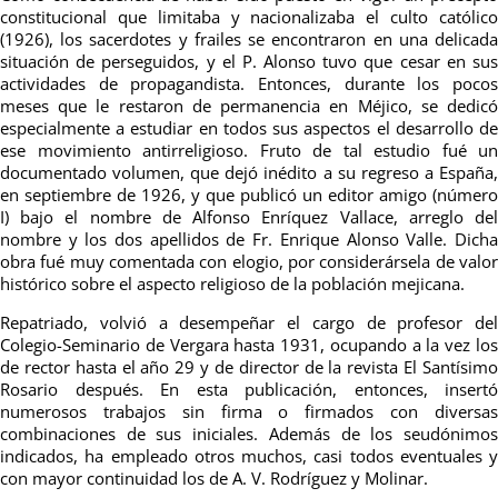
constitucional que limitaba y nacionalizaba el culto católico
(1926), los sacerdotes y frailes se encontraron en una delicada
situación de perseguidos, y el P. Alonso tuvo que cesar en sus
actividades de propagandista. Entonces, durante los pocos
meses que le restaron de permanencia en Méjico, se dedicó
especialmente a estudiar en todos sus aspectos el desarrollo de
ese movimiento antirreligioso. Fruto de tal estudio fué un
documentado volumen, que dejó inédito a su regreso a España,
en septiembre de 1926, y que publicó un editor amigo (número
I) bajo el nombre de Alfonso Enríquez Vallace, arreglo del
nombre y los dos apellidos de Fr. Enrique Alonso Valle. Dicha
obra fué muy comentada con elogio, por considerársela de valor
histórico sobre el aspecto religioso de la población mejicana.
Repatriado, volvió a desempeñar el cargo de profesor del
Colegio-Seminario de Vergara hasta 1931, ocupando a la vez los
de rector hasta el año 29 y de director de la revista El Santísimo
Rosario después. En esta publicación, entonces, insertó
numerosos trabajos sin firma o firmados con diversas
combinaciones de sus iniciales. Además de los seudónimos
indicados, ha empleado otros muchos, casi todos eventuales y
con mayor continuidad los de A. V. Rodríguez y Molinar.