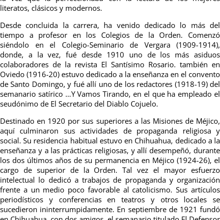
literatos, clásicos y modernos.
Desde concluida la carrera, ha venido dedicado lo más del
tiempo a profesor en los Colegios de la Orden. Comenzó
siéndolo en el Colegio-Seminario de Vergara (1909-1914),
donde, a la vez, fué desde 1910 uno de los más asiduos
colaboradores de la revista El Santísimo Rosario. también en
Oviedo (1916-20) estuvo dedicado a la enseñanza en el convento
de Santo Domingo, y fué allí uno de los redactores (1918-19) del
semanario satírico …Y Vamos Tirando, en el que ha empleado el
seudónimo de El Secretario del Diablo Cojuelo.
Destinado en 1920 por sus superiores a las Misiones de Méjico,
aquí culminaron sus actividades de propaganda religiosa y
social. Su residencia habitual estuvo en Chihuahua, dedicado a la
enseñanza y a las prácticas religiosas, y allí desempeñó, durante
los dos últimos años de su permanencia en Méjico (1924-26), el
cargo de superior de la Orden. Tal vez el mayor esfuerzo
intelectual lo dedicó a trabajos de propaganda y organización
frente a un medio poco favorable al catolicismo. Sus artículos
periodísticos y conferencias en teatros y otros locales se
sucedieron ininterrumpidamente. En septiembre de 1921 fundó
en Chihuahua, con dos amigos, el semanario titulado El Defensor