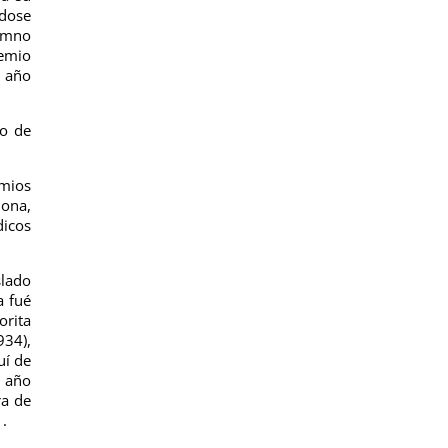
ndose
lumno
remio
l año
po de
emios
lona,
dicos
slado
a fué
orita
934),
uí de
o año
ra de
1.