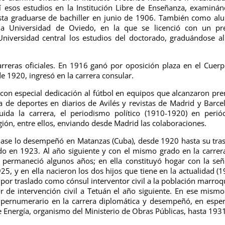
í esos estudios en la Institución Libre de Enseñanza, examiná
hasta graduarse de bachiller en junio de 1906. También como a
n la Universidad de Oviedo, en la que se licenció con un p
Universidad central los estudios del doctorado, graduándose a
arreras oficiales. En 1916 ganó por oposición plaza en el Cuer
 1920, ingresó en la carrera consular.
, con especial dedicación al fútbol en equipos que alcanzaron pr
 de deportes en diarios de Avilés y revistas de Madrid y Barce
ida la carrera, el periodismo político (1910-1920) en perió
ión, entre ellos, enviando desde Madrid las colaboraciones.
lase lo desempeñó en Matanzas (Cuba), desde 1920 hasta su tra
do en 1923. Al año siguiente y con el mismo grado en la carrer
a permaneció algunos años; en ella constituyó hogar con la señ
5, y en ella nacieron los dos hijos que tiene en la actualidad (1
por traslado como cónsul interventor civil a la población marroq
 de intervención civil a Tetuán el año siguiente. En ese mism
upernumerario en la carrera diplomática y desempeñó, en espe
de Energía, organismo del Ministerio de Obras Públicas, hasta 193