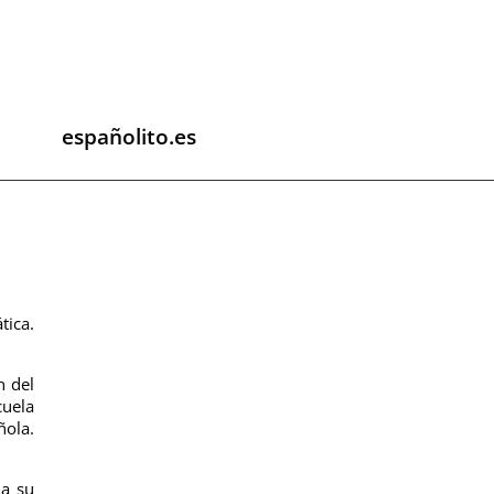
españolito.es
tica.
n del
cuela
ñola.
da su