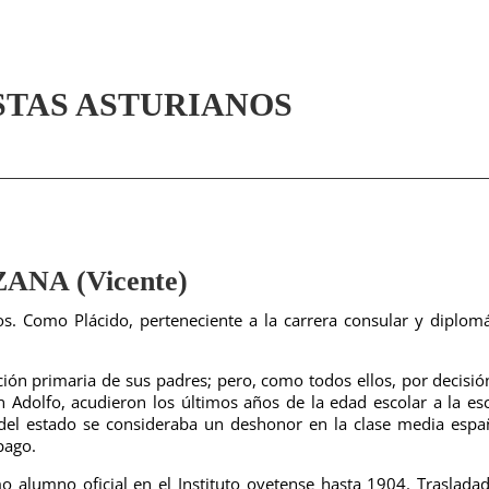
STAS ASTURIANOS
NA (Vicente)
. Como Plácido, perteneciente a la carrera consular y diplomá
ión primaria de sus padres; pero, como todos ellos, por decisió
on Adolfo, acudieron los últimos años de la edad escolar a la es
a del estado se consideraba un deshonor en la clase media espa
pago.
o alumno oficial en el Instituto ovetense hasta 1904. Traslada