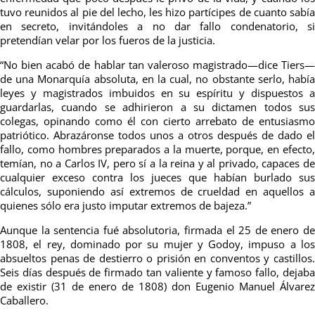
tuvo reunidos al pie del lecho, les hizo partícipes de cuanto sabía
en secreto, invitándoles a no dar fallo condenatorio, si
pretendían velar por los fueros de la justicia.
“No bien acabó de hablar tan valeroso magistrado—dice Tiers—
de una Monarquía absoluta, en la cual, no obstante serlo, había
leyes y magistrados imbuidos en su espíritu y dispuestos a
guardarlas, cuando se adhirieron a su dictamen todos sus
colegas, opinando como él con cierto arrebato de entusiasmo
patriótico. Abrazáronse todos unos a otros después de dado el
fallo, como hombres preparados a la muerte, porque, en efecto,
temían, no a Carlos IV, pero sí a la reina y al privado, capaces de
cualquier exceso contra los jueces que habían burlado sus
cálculos, suponiendo así extremos de crueldad en aquellos a
quienes sólo era justo imputar extremos de bajeza.”
Aunque la sentencia fué absolutoria, firmada el 25 de enero de
1808, el rey, dominado por su mujer y Godoy, impuso a los
absueltos penas de destierro o prisión en conventos y castillos.
Seis días después de firmado tan valiente y famoso fallo, dejaba
de existir (31 de enero de 1808) don Eugenio Manuel Álvarez
Caballero.