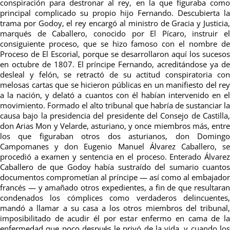
conspiración para destronar al rey, en la que figuraba como
principal complicado su propio hijo Fernando. Descubierta la
trama por Godoy, el rey encargó al ministro de Gracia y Justicia,
marqués de Caballero, conocido por El Pícaro, instruir el
consiguiente proceso, que se hizo famoso con el nombre de
Proceso de El Escorial, porque se desarrollaron aquí los sucesos
en octubre de 1807. El príncipe Fernando, acreditándose ya de
desleal y felón, se retractó de su actitud conspiratoria con
melosas cartas que se hicieron públicas en un manifiesto del rey
a la nación, y delató a cuantos con él habían intervenido en el
movimiento. Formado el alto tribunal que habría de sustanciar la
causa bajo la presidencia del presidente del Consejo de Castilla,
don Arias Mon y Velarde, asturiano, y once miembros más, entre
los que figuraban otros dos asturianos, don Domingo
Campomanes y don Eugenio Manuel Álvarez Caballero, se
procedió a examen y sentencia en el proceso. Enterado Álvarez
Caballero de que Godoy había sustraído del sumario cuantos
documentos comprometían al príncipe — así como al embajador
francés — y amañado otros expedientes, a fin de que resultaran
condenados los cómplices como verdaderos delincuentes,
mandó a llamar a su casa a los otros miembros del tribunal,
imposibilitado de acudir él por estar enfermo en cama de la
enfermedad que poco después le privó de la vida, y cuando los