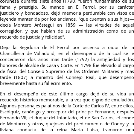
coruñesa durante siete años (1790) fueron fundamento de su
fama y prestigio. Su mando en El Ferrol, por su carácter
justiciero y bondadoso, dejó memoria perdurable con visos de
leyenda mantenida por los ancianos, “que cuentan a sus hijos—
decía Montero Aróstegui en 1859 — las virtudes de aquel
corregidor, y que hablan de su administración como de un
recuerdo de justicia y felicidad”.
Dejó la Regiduría de El Ferrol por ascenso a oidor de la
Chancillería de Valladolid, en el desempeño de la cual se le
concedieron dos años más tarde (1792) la antigüedad y los
honores de alcalde de Casa y Corte. En 1798 fué elevado al cargo
de fiscal del Consejo Supremo de las Ordenes Militares y más
tarde (1807) a ministro del Consejo Real, que desempeñó
brevemente hasta su fallecimiento.
En el desempeño de este último cargo dejó de su vida un
recuerdo histórico memorable, a la vez que digno de emulación.
Algunos personajes palatinos de la Corte de Carlos IV, entre ellos,
Escóiquiz, canónigo y preceptor del príncipe Fernando, después
Fernando VII; el duque del Infantado, el de San Carlos, el conde
de Montarco y otros, quejosos del predicamento de Godoy y la
liviana conducta de la reina María Luisa, tramaron una