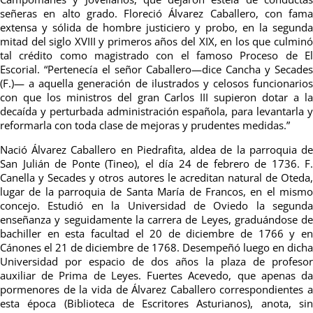
señeras en alto grado. Floreció Álvarez Caballero, con fama
extensa y sólida de hombre justiciero y probo, en la segunda
mitad del siglo XVIII y primeros años del XIX, en los que culminó
tal crédito como magistrado con el famoso Proceso de El
Escorial. “Pertenecía el señor Caballero—dice Cancha y Secades
(F.)— a aquella generación de ilustrados y celosos funcionarios
con que los ministros del gran Carlos III supieron dotar a la
decaída y perturbada administración española, para levantarla y
reformarla con toda clase de mejoras y prudentes medidas.”
Nació Álvarez Caballero en Piedrafita, aldea de la parroquia de
San Julián de Ponte (Tineo), el día 24 de febrero de 1736. F.
Canella y Secades y otros autores le acreditan natural de Oteda,
lugar de la parroquia de Santa María de Francos, en el mismo
concejo. Estudió en la Universidad de Oviedo la segunda
enseñanza y seguidamente la carrera de Leyes, graduándose de
bachiller en esta facultad el 20 de diciembre de 1766 y en
Cánones el 21 de diciembre de 1768. Desempeñó luego en dicha
Universidad por espacio de dos años la plaza de profesor
auxiliar de Prima de Leyes. Fuertes Acevedo, que apenas da
pormenores de la vida de Álvarez Caballero correspondientes a
esta época (Biblioteca de Escritores Asturianos), anota, sin