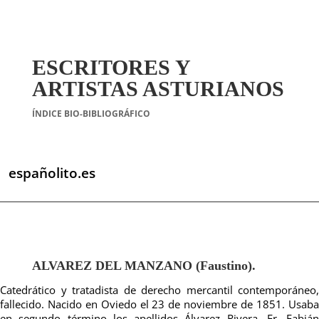
ESCRITORES Y
ARTISTAS ASTURIANOS
ÍNDICE BIO-BIBLIOGRÁFICO
españolito.es
ALVAREZ DEL MANZANO (Faus­tino).
Catedrático y tratadista de de­recho mercantil contemporáneo,
fa­llecido. Nacido en Oviedo el 23 de noviembre de 1851. Usaba
en se­gundo término los apellidos Álva­rez Rivera. Fr. Fabián