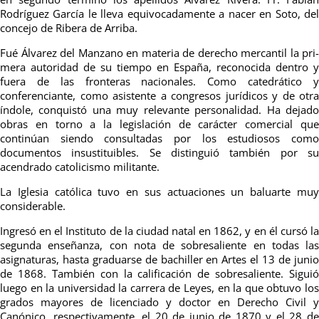
Rodríguez García le lleva equivocadamente a nacer en Soto, del
concejo de Ri­bera de Arriba.
Fué Álvarez del Manzano en ma­teria de derecho mercantil la pri­
mera autoridad de su tiempo en España, reconocida dentro y
fuera de las fronteras nacionales. Como catedrático y
conferenciante, como asistente a congresos jurídicos y de otra
índole, conquistó una muy relevante personalidad. Ha dejado
obras en torno a la legislación de carácter comercial que
continúan siendo consultadas por los estudio­sos como
documentos insustitui­bles. Se distinguió también por su
acendrado catolicismo militante.
La Iglesia católica tuvo en sus ac­tuaciones un baluarte muy
consi­derable.
Ingresó en el Instituto de la ciu­dad natal en 1862, y en él cursó la
segunda enseñanza, con nota de sobresaliente en todas las
asigna­turas, hasta graduarse de bachiller en Artes el 13 de junio
de 1868. También con la calificación de so­bresaliente. Siguió
luego en la uni­versidad la carrera de Leyes, en la que obtuvo los
grados mayores de licenciado y doctor en Derecho Ci­vil y
Canónico, respectivamente, el 20 de junio de 1870 y el 28 de