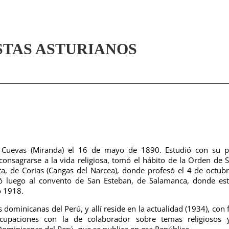
STAS ASTURIANOS
 Cuevas (Miranda) el 16 de mayo de 1890. Estudió con su p
 consagrarse a la vida religiosa, tomó el hábito de la Orden de 
a, de Corias (Cangas del Narcea), donde profesó el 4 de octub
só luego al convento de San Esteban, de Salamanca, donde es
o 1918.
 dominicanas del Perú, y allí reside en la actualidad (1934), con
cupaciones con la de colaborador sobre temas religiosos 
 Dominicanas del Perú, que se publica en esa República.