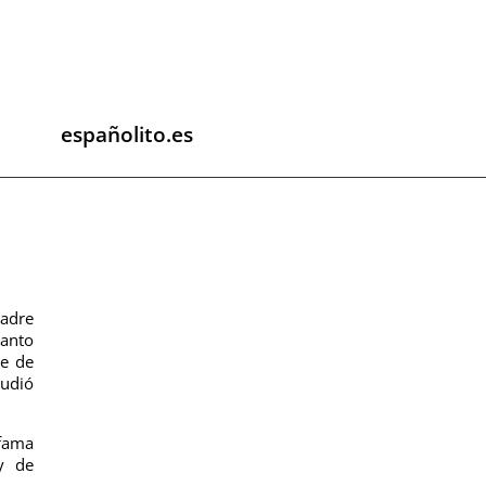
españolito.es
adre
Santo
re de
tudió
 fama
y de