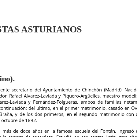
STAS ASTURIANOS
no).
ente secretario del Ayuntamiento de Chinchón (Madrid). Naci
don Rafael Alvarez-Laviada y Piquero-Argüelles, maestro modeli
rez-Laviada y Fernández-Folgueras, ambos de familias netam
 continuación: del ultimo, en el primer matrimonio, casado en O
Braña, y de los dos primeros, en el segundo matrimonio con
n octubre de 1892.
go más de doce años en la famosa escuela del Fontán, ingresó 
r la carrera de sacerdote. Estudió en ese centro Latín, tres añ