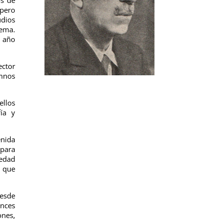
 pero
udios
rema.
l año
ector
umnos
ellos
fía y
enida
para
iedad
n que
Desde
onces
ones,