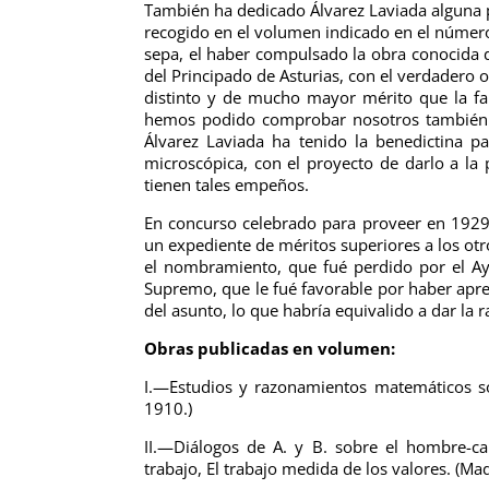
También ha dedicado Álvarez Laviada alguna p
recogido en el volumen indicado en el número
sepa, el haber compulsado la obra conocida d
del Principado de Asturias, con el verdadero o
distinto y de mucho mayor mérito que la fa
hemos podido comprobar nosotros también e
Álvarez Laviada ha tenido la benedictina p
microscópica, con el proyecto de darlo a la 
tienen tales empeños.
En concurso celebrado para proveer en 1929 
un expediente de méritos superiores a los otr
el nombramiento, que fué perdido por el Ayu
Supremo, que le fué favorable por haber apreci
del asunto, lo que habría equivalido a dar la r
Obras publicadas en volumen:
I.—Estudios y razonamientos matemáticos sobr
1910.)
II.—Diálogos de A. y B. sobre el hombre-ca
trabajo, El trabajo medida de los valores. (Ma