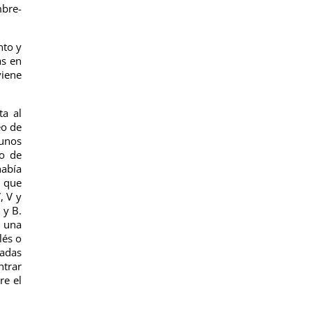
mbre-
nto y
as en
viene
ta al
eo de
gunos
lo de
había
o que
, V y
 y B.
n una
lés o
tadas
ntrar
re el