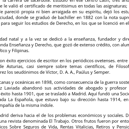
e le valió el certificado de meritisimus en todas las asignaturas;
 pareció propia ni bien arraigada en su espíritu, dejó los est
a ciudad, donde se graduó de bachiller en 1882 con la nota sup
para seguir los estudios de Derecho, en los que se licenció en e
dad natal y a la vez se dedicó a la enseñanza, fundador y dir
unda Enseñanza y Derecho, que gozó de extenso crédito, con al
ico y Filipinas.
n éxito ejercicios de escritor en los periódicos ovetenses. entre 
e Asturias, casi siempre sobre temas científicos, de Filoso
ez los seudónimos de Víctor, D. A. A., Paúlus y Semper.
ricanas y oceánicas en 1898, como consecuencia de la guerra sost
ez Laviada abandonó sus actividades de abogado y profesor 
 éxito hasta 1901, que se trasladó a Madrid. Aquí fundó una Soc
ulada La Española, que estuvo bajo su dirección hasta 1914, e
ompañía de la misma índole.
adrid deriva hacia el de los problemas económicos y sociales. 
 una revista denominada El Trabajo. Otros frutos fueron por ent
cos Sobre Seguros de Vida, Rentas Vitalicias, Retiros y Pensi