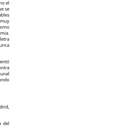
mo el
ue se
ables
, muy
 como
emia.
letra
nunca
sentó
ontra
bunal
fondo
drid,
a del