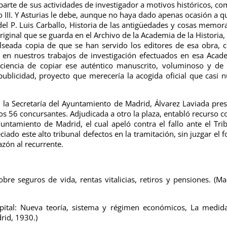
arte de sus actividades de investigador a motivos históricos, co
 III. Y Asturias le debe, aunque no haya dado apenas ocasión a q
el P. Luis Carballo, Historia de las antigüedades y cosas memor
riginal que se guarda en el Archivo de la Academia de la Historia
lseada copia de que se han servido los editores de esa obra,
n nuestros trabajos de investigación efectuados en esa Acad
aciencia de copiar ese auténtico manuscrito, voluminoso y de 
publicidad, proyecto que merecería la acogida oficial que casi 
la Secretaría del Ayuntamiento de Madrid, Álvarez Laviada pre
os 56 concursantes. Adjudicada a otro la plaza, entabló recurso c
ntamiento de Madrid, el cual apeló contra el fallo ante el Tri
ado este alto tribunal defectos en la tramitación, sin juzgar el 
azón al recurrente.
e seguros de vida, rentas vitalicias, retiros y pensiones. (Ma
pital: Nueva teoría, sistema y régimen económicos, La medid
drid, 1930.)