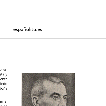
españolito.es
do en
sta y
ente
viedo
 doña
en el
os de