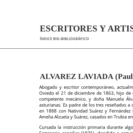
ESCRITORES Y ARTI
ÍNDICE BIO-BIBLIOGRÁFICO
ALVAREZ LAVIADA (Pauli
Abogado y escritor contemporáneo, actualm
Oviedo el 21 de diciembre de 1863, hijo de 
competente mecánico, y doña Manuela Álva
asturianas. Es padre de los tres reseñados a
en 1888 con Natividad Suárez y Fernández 
Amelia Alzueta y Suárez, casados en Trubia e
Cursada la instrucción primaria durante al
Seminario conciliar (1876), decidido a segui