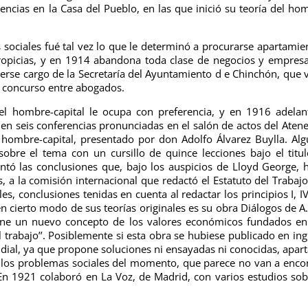
encias en la Casa del Pueblo, en las que inició su teoría del ho
s sociales fué tal vez lo que le determinó a procurarse apartamie
propicias, y en 1914 abandona toda clase de negocios y empres
cerse cargo de la Secretaría del Ayuntamiento d e Chinchón, que 
 concurso entre abogados.
del hombre-capital le ocupa con preferencia, y en 1916 adelan
 en seis conferencias pronunciadas en el salón de actos del Aten
l hombre-capital, presentado por don Adolfo Álvarez Buylla. Al
obre el tema con un cursillo de quince lecciones bajo el titu
ntó las conclusiones que, bajo los auspicios de Lloyd George, 
, a la comisión internacional que redactó el Estatuto del Trabaj
les, conclusiones tenidas en cuenta al redactar los principios I, IV
n cierto modo de sus teorías originales es su obra Diálogos de A.
pone un nuevo concepto de los valores económicos fundados e
 trabajo’’. Posiblemente si esta obra se hubiese publicado en ing
ial, ya que propone soluciones ni ensayadas ni conocidas, apar
a los problemas sociales del momento, que parece no van a enco
En 1921 colaboró en La Voz, de Madrid, con varios estudios sob