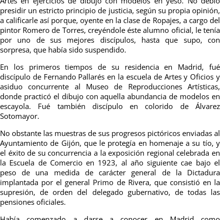
Artes en ejercicios de dibujo con modelos en yeso. No debió
presidir un estricto principio de justicia, según su propia opinión,
a calificarle así porque, oyente en la clase de Ropajes, a cargo del
pintor Romero de Torres, creyéndole éste alumno oficial, le tenía
por uno de sus mejores discípulos, hasta que supo, con
sorpresa, que había sido suspendido.
En los primeros tiempos de su residencia en Madrid, fué
discípulo de Fernando Pallarés en la escuela de Artes y Oficios y
asiduo concurrente al Museo de Reproducciones Artísticas,
donde practicó el dibujo con aquella abundancia de modelos en
escayola. Fué también discípulo en colorido de Álvarez
Sotomayor.
No obstante las muestras de sus progresos pictóricos enviadas al
Ayuntamiento de Gijón, que le protegía en homenaje a su tío, y
el éxito de su concurrencia a la exposición regional celebrada en
la Escuela de Comercio en 1923, al año siguiente cae bajo el
peso de una medida de carácter general de la Dictadura
implantada por el general Primo de Rivera, que consistió en la
supresión, de orden del delegado gubernativo, de todas las
pensiones oficiales.
Había comenzado a darse a conocer en Madrid como