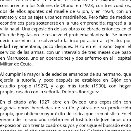
concurrente a los Salones de Otoño: en 1923, con tres cuadros,
dos de ellos apuntes del muelle de Gijón, y en 1924, con un
retrato y dos paisajes urbanos madrileños. Pero falto de medios
económicos para sostenerse en la ruta emprendida, regresó a la
villa natal. Una exposición de sus obras celebrada entonces en el
Club de Regatas no le resuelve el problema planteado. Se puede
decir que vino a resolvérselo la incorporación al ejército, por
edad reglamentaria, poco después. Hizo en el mismo Gijón el
servicio de las armas, con un intervalo de tres meses que pasó
en Marruecos, uno en operaciones y dos enfermo en el Hospital
Militar de Ceuta.
Al cumplir la mayoría de edad se emancipa de su hermano, que
ejercía la tutoría, y poco después se establece en Gijón con
estudio propio (1927), y algo más tarde (1930), con hogar
propio, casado con la señorita Dolores Rodríguez.
En el citado año 1927 abre en Oviedo una exposición con
algunas obras heredadas de su tío y otras de su producción
propia, que obtiene mayor éxito de crítica que crematístico. En el
verano del mismo año celebra en el Instituto de Jovellanos otra
exposición con treinta cuadros suyos y consigue el buscado éxito
económico. Al año siguiente expone en las Galerías Layetanas de