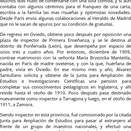
Muchos días hubo de contentarse con una sola comida, y si aún
contaba con algunos céntimos para el franqueo de una carta,
escribía a la familia las mas risueñas y optimistas novedades.
Desde París envía algunas colaboraciones al Heraldo de Madrid
que no le sacan de apuros por su condición de gratuitas.
De regreso en Oviedo, obtiene poco después por oposición una
plaza de inspector de Primera Enseñanza, y se le destina al
distrito de Ponferrada (León), que desempeña por espacio de
unos tres a cuatro años. Por entonces, diciembre de 1909,
contrae matrimonio con la señorita María Brzezicka Manteóla,
nacida en París de madre ovetense, y con la que, huérfana de
padre, vivía en Oviedo. En ese mismo mes y año, Álvarez
Santullano solicita y obtiene de la Junta para Ampliación de
Estudios e Investigaciones Científicas una pensión para
completar sus conocimientos pedagógicos en Inglaterra, y allí
reside hasta el otoño de 1910. Poco después pasa destinado
nuevamente como inspector a Tarragona y luego, en el otoño de
1911, a Zamora.
Siendo inspector en esta provincia, fué comisionado por la citada
Junta para Ampliación de Estudios para pasar al extranjero al
frente de un grupo de maestros nacionales, y efectuó una