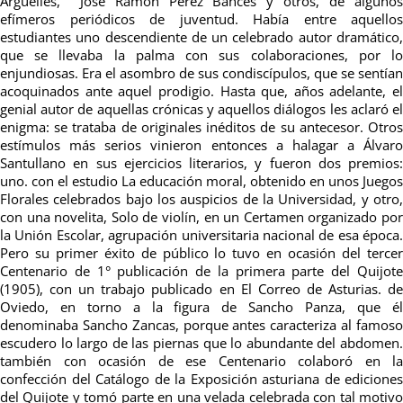
Arguelles, José Ramón Pérez Bances y otros, de algunos
efímeros periódicos de juventud. Había entre aquellos
estudiantes uno descendiente de un celebrado autor dramático,
que se llevaba la palma con sus colaboraciones, por lo
enjundiosas. Era el asombro de sus condiscípulos, que se sentían
acoquinados ante aquel prodigio. Hasta que, años adelante, el
genial autor de aquellas crónicas y aquellos diálogos les aclaró el
enigma: se trataba de originales inéditos de su antecesor. Otros
estímulos más serios vinieron entonces a halagar a Álvaro
Santullano en sus ejercicios literarios, y fueron dos premios:
uno. con el estudio La educación moral, obtenido en unos Juegos
Florales celebrados bajo los auspicios de la Universidad, y otro,
con una novelita, Solo de violín, en un Certamen organizado por
la Unión Escolar, agrupación universitaria nacional de esa época.
Pero su primer éxito de público lo tuvo en ocasión del tercer
Centenario de 1° publicación de la primera parte del Quijote
(1905), con un trabajo publicado en El Correo de Asturias. de
Oviedo, en torno a la figura de Sancho Panza, que él
denominaba Sancho Zancas, porque antes caracteriza al famoso
escudero lo largo de las piernas que lo abundante del abdomen.
también con ocasión de ese Centenario colaboró en la
confección del Catálogo de la Exposición asturiana de ediciones
del Quijote y tomó parte en una velada celebrada con tal motivo