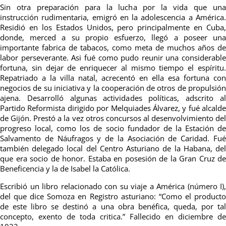
Sin otra preparación para la lucha por la vida que una
instrucción rudimentaria, emigró en la
adolescencia a América
Residió en los Estados Unidos, pero principalmente en Cuba,
donde, merced a su propio esfuerzo, llegó a poseer una
importante fabrica de tabacos, como meta de muchos años de
labor perseverante. Asi fué como pudo reunir una considerable
fortuna, sin dejar de enriquecer al mismo tiempo el espíritu.
Repatriado a la villa natal, acrecentó en ella esa fortuna con
negocios de su iniciativa y la cooperación de otros de propulsión
ajena. Desarrolló algunas actividades políticas, adscrito al
Partido Reformista dirigido por Melquiades Álvarez, y fué alcalde
de Gijón. Prestó a la vez otros concursos al desenvolvimiento del
progreso local, como los de socio fundador de la Estación de
Salvamento de Náufragos y de la Asociación de Caridad. Fué
también delegado local del Centro Asturiano de la Habana, del
que era socio de honor. Estaba en posesión de la Gran Cruz de
Beneficencia y la de Isabel la Católica.
Escribió un libro relacionado con su viaje a América (número I),
del que dice Somoza en Registro asturiano: “Como el producto
de este libro se destinó a una obra benéfica, queda, por tal
concepto, exento de toda critica.” Fallecido en diciembre de