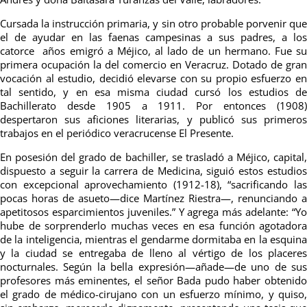
Cursada la instrucción primaria, y sin otro probable porvenir que
el de ayudar en las faenas campesinas a sus padres, a los
catorce años emigró a Méjico, al lado de un hermano. Fue su
primera ocupación la del comercio en Veracruz. Dotado de gran
vocación al estudio, decidió elevarse con su propio esfuerzo en
tal sentido, y en esa misma ciudad cursó los estudios de
Bachillerato desde 1905 a 1911. Por entonces (1908)
despertaron sus aficiones literarias, y publicó sus primeros
trabajos en el periódico veracrucense El Presente.
En posesión del grado de bachiller, se trasladó a Méjico, capital,
dispuesto a seguir la carrera de Medicina, siguió estos estudios
con excepcional aprovechamiento (1912-18), “sacrificando las
pocas horas de asueto—dice Martínez Riestra—, renunciando a
apetitosos esparcimientos juveniles.” Y agrega más adelante: “Yo
hube de sorprenderlo muchas veces en esa función agotadora
de la inteligencia, mientras el gendarme dormitaba en la esquina
y la ciudad se entregaba de lleno al vértigo de los placeres
nocturnales. Según la bella expresión—añade—de uno de sus
profesores más eminentes, el señor Bada pudo haber obtenido
el grado de médico-cirujano con un esfuerzo mínimo, y quiso,