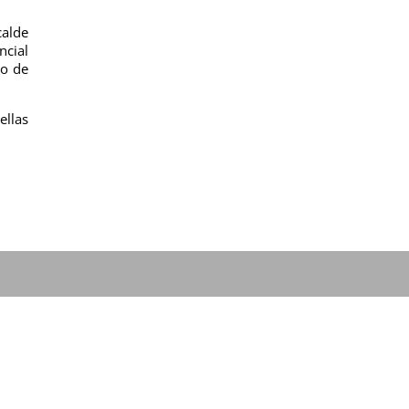
calde
ncial
io de
ellas