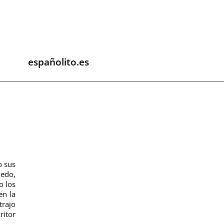
españolito.es
o sus
iedo,
o los
en la
trajo
ritor