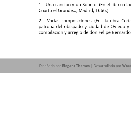
1—Una canción y un Soneto. (En el libro rela
Cuarto el Grande…; Madrid, 1666.)
2-—Varias composiciones. (En la obra Certa
patrona del obispado y ciudad de Oviedo y 
compilación y arreglo de don Felipe Bernardo 
Diseñado por
Elegant Themes
| Desarrollado por
Word