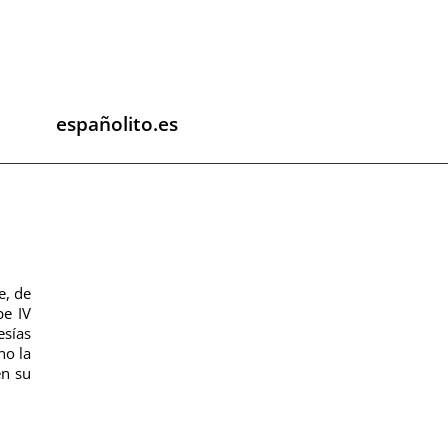
españolito.es
e, de
pe IV
esías
no la
en su