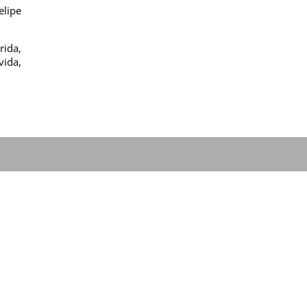
elipe
rida,
vida,