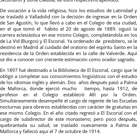
De vocación a la vida religiosa, hizo los estudios de Latinidad y
se trasladó a Valladolid con la decisión de ingresar en la Orden
de San Agustín, lo que llevó a cabo en el Colegio de esa ciudad,
en el que tomó el hábito el 20 de agosto de 1889. siguió la
carrera eclesiástica en ese mismo Colegio, completándola en los
de La Vid (Burgos) y El Escorial.
Ya ordenado de presbítero, se l
destinó en Madrid al cuidado del oratorio del espíritu Santo en la
residencia de la Orden establecida en la calle de Valverde. Aquí
se dio a conocer con creciente estimación como orador sagrado.
En 1897 fué destinado a la Biblioteca de El Escorial, cargo que le
obligó a completar sus conocimientos lingüísticos con el estudio
de los idiomas inglés y alemán.
Dos años después pasó a Palma
de Mallorca, donde ejerció mucho tiempo, hasta 1912, de
profesor en el Colegio estableció Allí por la Orden.
Simultáneamente desempeñé el cargo de regente de las Escuelas
nocturnas para obreros establecidas con carácter de gratuitas en
ese mismo Colegio.
En el año citado regresó a El Escorial con el
cargo de subdirector de este monasterio; pero poco después,
quebrantada su salud, se trasladó nuevamente a Palma de
Mallorca y falleció aquí el 7 de octubre de 1914.