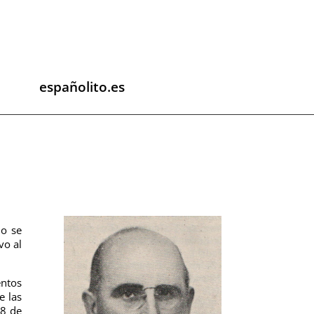
españolito.es
ño se
vo al
entos
e las
18 de