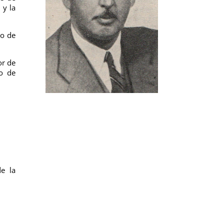
 y la
to de
or de
jo de
de la