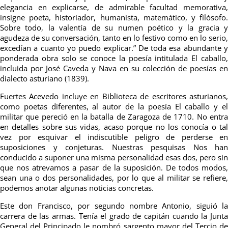
elegancia en explicarse, de admirable facultad memorativa,
insigne poeta, historiador, humanista, matemático, y filósofo.
Sobre todo, la valentía de su numen poético y la gracia y
agudeza de su conversación, tanto en lo festivo como en lo serio,
excedían a cuanto yo puedo explicar.” De toda esa abundante y
ponderada obra solo se conoce la poesía intitulada El caballo,
incluida por José Caveda y Nava en su colección de poesías en
dialecto asturiano (1839).
Fuertes Acevedo incluye en Biblioteca de escritores asturianos,
como poetas diferentes, al autor de la poesía El caballo y el
militar que pereció en la batalla de Zaragoza de 1710. No entra
en detalles sobre sus vidas, acaso porque no los conocía o tal
vez por esquivar el indiscutible peligro de perderse en
suposiciones y conjeturas. Nuestras pesquisas Nos han
conducido a suponer una misma personalidad esas dos, pero sin
que nos atrevamos a pasar de la suposición. De todos modos,
sean una o dos personalidades, por lo que al militar se refiere,
podemos anotar algunas noticias concretas.
Este don Francisco, por segundo nombre Antonio, siguió la
carrera de las armas. Tenía el grado de capitán cuando la Junta
General del Principado le nombró sargento mayor del Tercio de