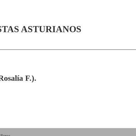
STAS ASTURIANOS
alía F.).
Press