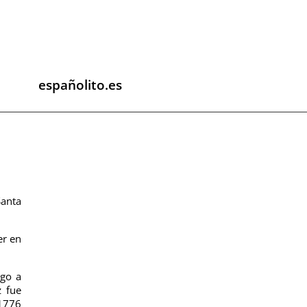
españolito.es
Santa
er en
ego a
z fue
 1776