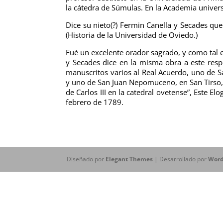
la cátedra de Súmulas. En la Academia univers
Dice su nieto(?) Fermin Canella y Secades qu
(Historia de la Universidad de Oviedo.)
Fué un excelente orador sagrado, y como tal es
y Secades dice en la misma obra a este res
manuscritos varios al Real Acuerdo, uno de Sa
y uno de San Juan Nepomuceno, en San Tirso,
de Carlos III en la catedral ovetense”, Este El
febrero de 1789.
Diseñado por
Elegant Themes
| Desarrollado por
Word