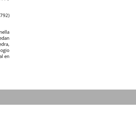
1792)
nella
uedan
edra,
logio
al en