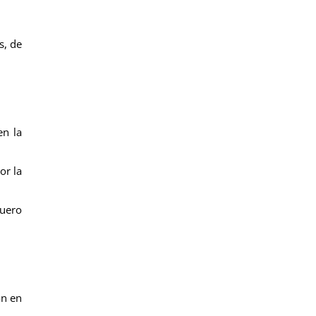
s, de
en la
or la
Duero
ón en