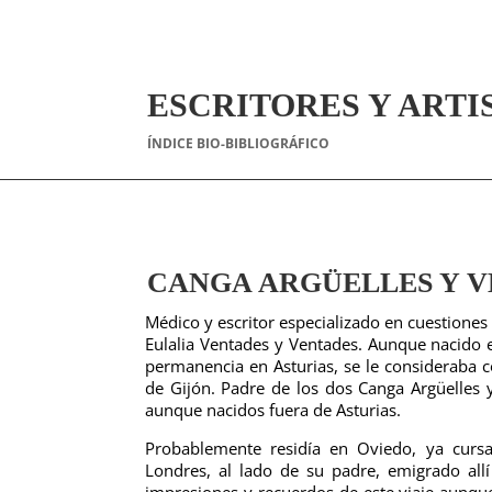
ESCRITORES Y ARTI
ÍNDICE BIO-BIBLIOGRÁFICO
CANGA ARGÜELLES Y VEN
Médico y escritor especializado en cuestiones
Eulalia Ventades y Ventades. Aunque nacido e
permanencia en Asturias, se le consideraba 
de Gijón. Padre de los dos Canga Argüelles 
aunque nacidos fuera de Asturias.
Probablemente residía en Oviedo, ya curs
Londres, al lado de su padre, emigrado allí
impresiones y recuerdos de este viaje aunqu