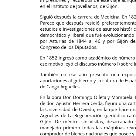
en el Instituto de Jovellanos, de Gijón.
Siguió después la carrera de Medicina. En 18
Parece que después residió preferentemente
estudios e investigaciones de asuntos históric
democrático y liberal que fué evolucionando
por Asturias de 1844 al 46 y por Gijón des
Congreso de los Diputados.
En 1852 ingresó como académico de número en 
ese motivo leyó el discurso (número I) sobre In
También en ese año presentó una exposic
aportaciones al gobierno y la cultura de España
de Canga Argüelles.
En la obra Don Domingo Olleta y Mombiela: Ma
de don Agustín Herrera Cerdá, figura una cart
la Universidad de Oviedo, en la que hace una
Argüelles de La Regeneración (periódico cató
Gijón. De médico sin visitas, desarrapado
manejado primero todas las máquinas revol
comprador de bienes nacionales que posee y c