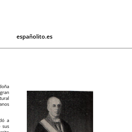
españolito.es
 doña
 gran
tural
ianos
adó a
e sus
crito