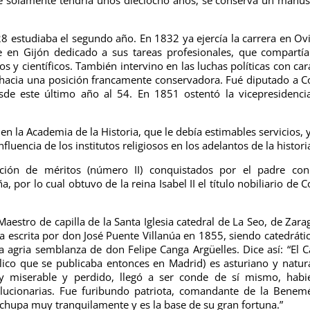
28 estudiaba el segundo año. En 1832 ya ejercía la carrera en Ov
 en Gijón dedicado a sus tareas profesionales, que compartí
os y científicos. También intervino en las luchas políticas con car
 hacia una posición francamente conservadora. Fué diputado a C
de este último año al 54. En 1851 ostentó la vicepresidenci
la Academia de la Historia, que le debía estimables servicios, 
fluencia de los institutos religiosos en los adelantos de la histori
ión de méritos (número II) conquistados por el padre con
, por lo cual obtuvo de la reina Isabel II el título nobiliario de 
estro de capilla de la Santa Iglesia catedral de La Seo, de Zara
a escrita por don José Puente Villanúa en 1855, siendo catedráti
 agria semblanza de don Felipe Canga Argüelles. Dice así: “El 
lico que se publicaba entonces en Madrid) es asturiano y natur
 y miserable y perdido, llegó a ser conde de sí mismo, hab
ucionarias. Fue furibundo patriota, comandante de la Benemé
hupa muy tranquilamente y es la base de su gran fortuna.”