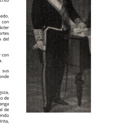
iedo.
a con
ácter
ortes
a del
y con
a.
 sus
Conde
goza,
co de
Canga
al de
iendo
rita,