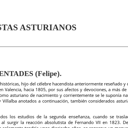
STAS ASTURIANOS
TADES (Felipe).
 históricas, hijo del célebre hacendista anteriormente reseñado y
n Valencia, hacia 1805, por sus afectos y devociones, a más de
como asturiano de nacimiento y corrientemente se le suponía na
y Villalba anotados a continuación, también considerados astur
ados los estudios de la segunda enseñanza, cuando se trasl
 al surgir la reacción absolutista de Fernando VII en 1823. D
e solamente tendría unos dieciocho años, se conserva un manus