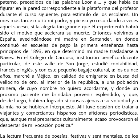
paterno, precedidos de las palabras Loor a…, y que había de
figurar en la pared correspondiente a la plataforma del profesor
durante el curso siguiente, para estímulo de los escolares. Un
mes más tarde murió mi padre, y pienso yo recordando a veces
aquel suceso, si la alegría tan grande que él experimentó habrá
sido el motivo que acelerara su muerte. Entonces volvimos a
España, avecindándose mi madre en Santander, en donde
continuó en escuelas de pago la primera enseñanza hasta
principios de 1893, en que determinó mi madre trasladarse a
Naves. En el Colegio de Cardoso, institución benéfico-docente
particular, de este valle de San Jorge, estudié contabilidad,
francés e inglés, y con este pequeño bagaje cultural, a: los quince
años, marché a Méjico, en calidad de emigrante en busca del
vellocino de oro, al interior de la república, a una población
minera, de cuyo nombre no quiero acordarme, y donde un
próximo pariente me brindaba porvenir espléndido, y que,
desde luego, hubiera logrado si causas ajenas a su voluntad y a
la mía no se hubieran interpuesto. Allí tuve ocasión de tratar a
viajantes y comerciantes hispanos con aficiones periodísticas,
que, aunque mal preparados culturalmente, acaso provocaron el
despertar de mi vocación poética.”
La lectura frecuente de poesías, festivas y sentimentales, de los