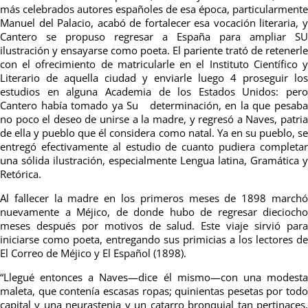
más celebrados autores españoles de esa época, particularmente
Manuel del Palacio, acabó de fortalecer esa vocación literaria, y
Cantero se propuso regresar a España para ampliar SU
ilustración y ensayarse como poeta. El pariente trató de retenerle
con el ofrecimiento de matricularle en el Instituto Científico y
Literario de aquella ciudad y enviarle luego 4 proseguir los
estudios en alguna Academia de los Estados Unidos: pero
Cantero había tomado ya Su determinación, en la que pesaba
no poco el deseo de unirse a la madre, y regresó a Naves, patria
de ella y pueblo que él considera como natal. Ya en su pueblo, se
entregó efectivamente al estudio de cuanto pudiera completar
una sólida ilustración, especialmente Lengua latina, Gramática y
Retórica.
Al fallecer la madre en los primeros meses de 1898 marchó
nuevamente a Méjico, de donde hubo de regresar dieciocho
meses después por motivos de salud. Este viaje sirvió para
iniciarse como poeta, entregando sus primicias a los lectores de
El Correo de Méjico y El Español (1898).
“Llegué entonces a Naves—dice él mismo—con una modesta
maleta, que contenía escasas ropas; quinientas pesetas por todo
capital y una neurastenia y un catarro bronquial tan pertinaces,