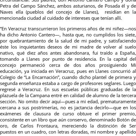
Petra del Campo Sánchez, ambos asturianos, de Posada él y de
Naves ella (pueblos del concejo de Llanes), residían en la
mencionada ciudad al cuidado de intereses que tenían allí.
“En Veracruz transcurrieron los primeros años de mi niñez—nos
ha dicho Antonio Cantero—, hasta que, no cumplidos los siete,
por quebrantamiento de la salud de mi padre, y satisfaciendo
éste los inquietantes deseos de mi madre de volver al suelo
nativo, qué diez años antes abandonara, fui traído a España,
tomando a Llanes por punto de residencia. En la capital del
concejo permaneció cerca de dos años prosiguiendo Mi
educación, ya iniciada en Veracruz, pues en Llanes concurrió al
Colegio de “La Encarnación”, cuando dicho plantel de primera y
segunda enseñanza estaba a cargo de profesores seglares. Luego
regresé a Veracruz. En sus escuelas públicas graduadas de la
plazuela de la Campana entré en calidad de alumno de la tercera
sección. No omito decir aquí—pues a mi edad, prematuramente
cercana a sus postrimerías, no es jactancia decirlo—que en los
exámenes de clausura de curso obtuve el primer premio,
consistente en un libro que aún conservo, denominado Botón de
oro, de Carlos Frontaura, mereciendo la distinción de Ser
puestos en un cuadro, con letras doradas, mi nombre y apellido