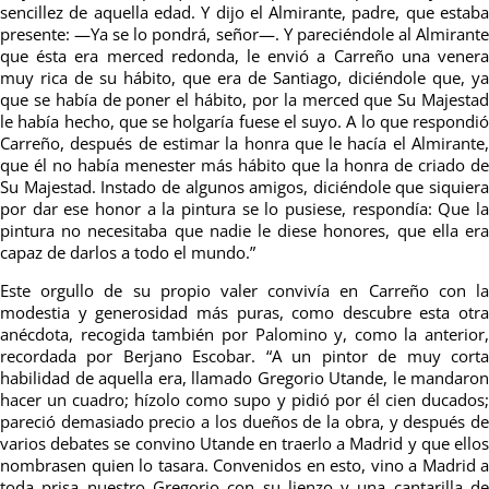
sencillez de aquella edad. Y dijo el Almirante, padre, que estaba
presente: —Ya se lo pondrá, señor—. Y pareciéndole al Almirante
que ésta era merced redonda, le envió a Carreño una venera
muy rica de su hábito, que era de Santiago, diciéndole que, ya
que se había de poner el hábito, por la merced que Su Majestad
le había hecho, que se holgaría fuese el suyo. A lo que respondió
Carreño, después de estimar la honra que le hacía el Almirante,
que él no había menester más hábito que la honra de criado de
Su Majestad. Instado de algunos amigos, diciéndole que siquiera
por dar ese honor a la pintura se lo pusiese, respondía: Que la
pintura no necesitaba que nadie le diese honores, que ella era
capaz de darlos a todo el mundo.”
Este orgullo de su propio valer convivía en Carreño con la
modestia y generosidad más puras, como descubre esta otra
anécdota, recogida también por Palomino y, como la anterior,
recordada por Berjano Escobar. “A un pintor de muy corta
habilidad de aquella era, llamado Gregorio Utande, le mandaron
hacer un cuadro; hízolo como supo y pidió por él cien ducados;
pareció demasiado precio a los dueños de la obra, y después de
varios debates se convino Utande en traerlo a Madrid y que ellos
nombrasen quien lo tasara. Convenidos en esto, vino a Madrid a
toda prisa nuestro Gregorio con su lienzo y una cantarilla de