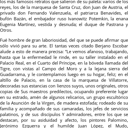
los más famosos retratos que salieron de su paleta: varios de los
reyes, los de la marquesa de Santa Cruz, don Juan de Austria, el
privado don Fernando Valenzuela, el patriarca Benavides, el
bufón Bazán, el embajador ruso Ivanowitz Potemkin, la enana
Eugenia Martínez, vestida y desnuda; el duque de Pastrana y
Otros.
Fué hombre de gran laboriosidad, del que se puede afirmar que
sólo vivió para su arte. El tantas veces citado Berjano Escobar
alude a esto de manera precisa: “Le vemos afanoso, trabajando,
hasta que la enfermedad le rinde, en su taller instalado en el
Palacio Real, en el Cuarto del Príncipe, en la bóveda llamada del
Tigre, con vistas al Campo del Moro y a la lejana sierra del
Guadarrama, y le contemplamos luego en su hogar, feliz; en el
altillo de Palacio, en la casa de la marquesa de Villatorre,
decoradas sus estancias con lienzos suyos, unos originales, otros
copias de Sus maestros predilectos, ocupando preferente lugar
en su estrado, amén de algunos relicarios, un grupo escultórico
de la Asunción de la Virgen, de madera estofada; rodeado de su
familia y acompañado de sus camaradas, los jefes de servicios
palatinos, y de sus discípulos Y admiradores, entre los que se
destacan, por su asiduidad y afecto, los pintores Palomino,
Jerónimo Ezquerra y el humilde Juan López, el Mudo,