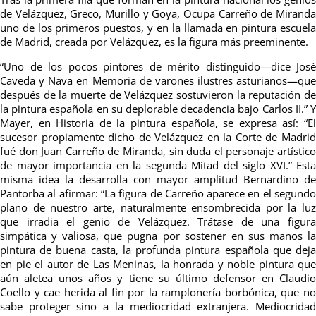
de Velázquez, Greco, Murillo y Goya, Ocupa Carreño de Miranda
uno de los primeros puestos, y en la llamada en pintura escuela
de Madrid, creada por Velázquez, es la figura más preeminente.
“Uno de los pocos pintores de mérito distinguido—dice José
Caveda y Nava en Memoria de varones ilustres asturianos—que
después de la muerte de Velázquez sostuvieron la reputación de
la pintura española en su deplorable decadencia bajo Carlos II.” Y
Mayer, en Historia de la pintura española, se expresa así: “El
sucesor propiamente dicho de Velázquez en la Corte de Madrid
fué don Juan Carreño de Miranda, sin duda el personaje artístico
de mayor importancia en la segunda Mitad del siglo XVI.” Esta
misma idea la desarrolla con mayor amplitud Bernardino de
Pantorba al afirmar: “La figura de Carreño aparece en el segundo
plano de nuestro arte, naturalmente ensombrecida por la luz
que irradia el genio de Velázquez. Trátase de una figura
simpática y valiosa, que pugna por sostener en sus manos la
pintura de buena casta, la profunda pintura española que deja
en pie el autor de Las Meninas, la honrada y noble pintura que
aún aletea unos años y tiene su último defensor en Claudio
Coello y cae herida al fin por la ramplonería borbónica, que no
sabe proteger sino a la mediocridad extranjera. Mediocridad