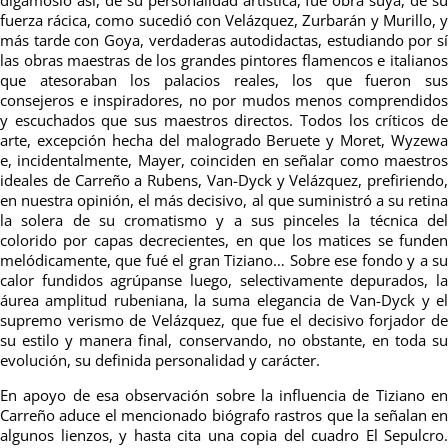
fuerza rácica, como sucedió con Velázquez, Zurbarán y Murillo, y
más tarde con Goya, verdaderas autodidactas, estudiando por sí
las obras maestras de los grandes pintores flamencos e italianos
que atesoraban los palacios reales, los que fueron sus
consejeros e inspiradores, no por mudos menos comprendidos
y escuchados que sus maestros directos. Todos los críticos de
arte, excepción hecha del malogrado Beruete y Moret, Wyzewa
e, incidentalmente, Mayer, coinciden en señalar como maestros
ideales de Carreño a Rubens, Van-Dyck y Velázquez, prefiriendo,
en nuestra opinión, el más decisivo, al que suministró a su retina
la solera de su cromatismo y a sus pinceles la técnica del
colorido por capas decrecientes, en que los matices se funden
melódicamente, que fué el gran Tiziano… Sobre ese fondo y a su
calor fundidos agrúpanse luego, selectivamente depurados, la
áurea amplitud rubeniana, la suma elegancia de Van-Dyck y el
supremo verismo de Velázquez, que fue el decisivo forjador de
su estilo y manera final, conservando, no obstante, en toda su
evolución, su definida personalidad y carácter.
En apoyo de esa observación sobre la influencia de Tiziano en
Carreño aduce el mencionado biógrafo rastros que la señalan en
algunos lienzos, y hasta cita una copia del cuadro El Sepulcro.