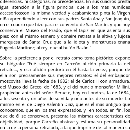
diferencias, ni categorías, ni precedencias. En sus cuadros presta
igual atención a la figura principal que a los más humildes
accesorios;con la misma verdad y acabamiento pinta la Virgen
niña aprendiendo a leer con sus padres Santa Ana y San Joaquín,
en el cuadro que hizo para el convento de San Martín, y que hoy
conserva el Museo del Prado, que el tapiz en que asienta sus
pies; con el mismo esmero y donaire retrata a la altiva y lujosa
marquesa de Santa Cruz que a la idiota y monstruosa enana
Eugenia Martínez; al rey, que al bufón Bazán.”
Sobre la preferencia por el retrato como tema pictórico expone
su biógrafo: “Fué siempre en Carreño afición primaria la del
retrato…, y esa afición perduró en él hasta la vejez, porque de
ella son precisamente sus mejores retratos: el del embajador
moscovita lleva la fecha de 1682; el de Carlos II con armadura,
del Museo del Greco, de 1683, y el del nuncio monseñor Millini,
propiedad antes del señor Beruete, hoy en Londres, la de 1684,
a los sesenta y un años de su vida y uno antes de su muerte. Lo
mismo en el de Diego Valentin Díaz, que es el más antiguo que
conocemos, que en los tres expresados, y en todos, en fin, los
que de él se conservan, presenta las mismas características de
objetividad, porque Carreño abstrae y esfuma su personalidad
en la de la persona retratada, a la que imprime de tal manera su