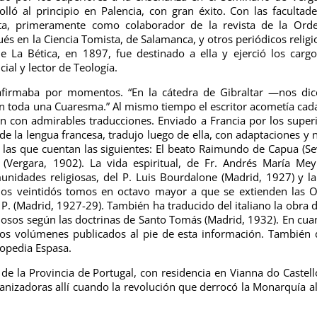
olló al principio en Palencia, con gran éxito. Con las facultad
sta, primeramente como colaborador de la revista de la Ord
és en la Ciencia Tomista, de Salamanca, y otros periódicos religi
e La Bética, en 1897, fue destinado a ella y ejerció los carg
cial y lector de Teología.
afirmaba por momentos. “En la cátedra de Gibraltar —nos dic
n toda una Cuaresma.” Al mismo tiempo el escritor acometía cad
n con admirables traducciones. Enviado a Francia por los super
e la lengua francesa, tradujo luego de ella, con adaptaciones y 
e las que cuentan las siguientes: El beato Raimundo de Capua (Sev
(Vergara, 1902). La vida espiritual, de Fr. Andrés María Me
munidades religiosas, del P. Luis Bourdalone (Madrid, 1927) y l
los veintidós tomos en octavo mayor a que se extienden las 
 P. (Madrid, 1927-29). También ha traducido del italiano la obra d
ligiosos según las doctrinas de Santo Tomás (Madrid, 1932). En cua
e los volúmenes publicados al pie de esta información. También
lopedia Espasa.
e la Provincia de Portugal, con residencia en Vianna do Castell
anizadoras allí cuando la revolución que derrocó la Monarquía a