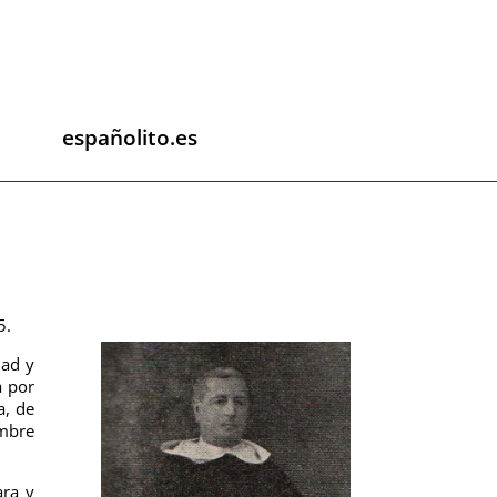
españolito.es
5.
dad y
a por
a, de
embre
ara y