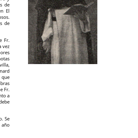
es de
en El
osos.
os de
e Fr.
a vez
iores
notas
illa,
ynard
a que
Obras
e Fr.
nto a
 debe
o. Se
l año