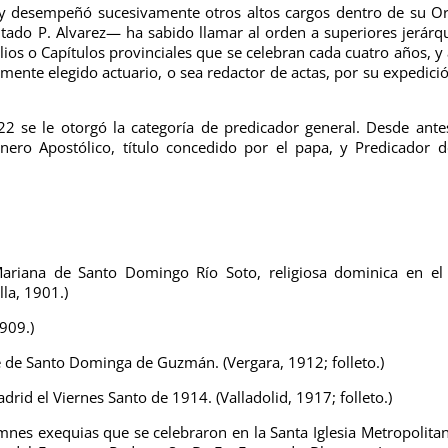
 y desempeñó sucesivamente otros altos cargos dentro de su O
tado P. Alvarez— ha sabido llamar al orden a superiores jerárq
ios o Capítulos provinciales que se celebran cada cuatro años, y 
amente elegido actuario, o sea redactor de actas, por su expedici
2 se le otorgó la categoría de predicador general. Desde ante
nero Apostólico, título concedido por el papa, y Predicador 
Mariana de Santo Domingo Río Soto, religiosa dominica en el
lla, 1901.)
909.)
e de Santo Dominga de Guzmán. (Vergara, 1912; folleto.)
drid el Viernes Santo de 1914. (Valladolid, 1917; folleto.)
nes exequias que se celebraron en la Santa Iglesia Metropolita