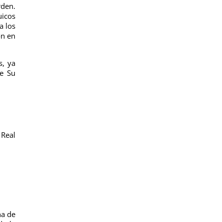
rden.
uicos
a los
ón en
s, ya
de Su
 Real
na de