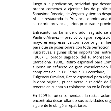
luego a la predicación, actividad que desarr
orador comenzó a ejercitar las de publici
Santísimo Rosario, de Vergara, y tiempo despu
Al ser restaurada la Provincia dominicana d
secretario provincial, prior, procurador provin
Entretanto, su fama de orador sagrado se 
Paulino Alvarez — predicó con gran aceptació
mayores empresas, ya con labor original, bie
para que se posesionara con toda perfección d
ilustrativas, algunas obras importantes, entr
1900), El orador sagrado, del P. Monsabré 
(Barcelona, 1908). Retiro espiritual para Co
supone un esfuerzo de gran consideración, 
completas del P. Fr. Enrique D. Lacordaire, O.
Fulgencio Cimiliati, Retiro espiritual para re
la obra original, puede verse la relación d
tenerse en cuenta su colaboración en la Encic
En 1909 le fué encomendada la restauración d
encontraba desarrollando sus actividades org
siguiente le obligó a repatriarse.