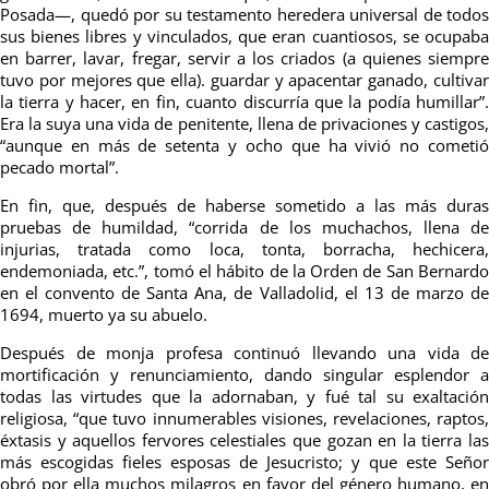
Posada—, quedó por su testamento heredera universal de todos
sus bienes libres y vinculados, que eran cuantiosos, se ocupaba
en barrer, lavar, fregar, servir a los criados (a quienes siempre
tuvo por mejores que ella). guardar y apacentar ganado, cultivar
la tierra y hacer, en fin, cuanto discurría que la podía humillar”.
Era la suya una vida de penitente, llena de privaciones y castigos,
“aunque en más de setenta y ocho que ha vivió no cometió
pecado mortal”.
En fin, que, después de haberse sometido a las más duras
pruebas de humildad, “corrida de los muchachos, llena de
injurias, tratada como loca, tonta, borracha, hechicera,
endemoniada, etc.”, tomó el hábito de la Orden de San Bernardo
en el convento de Santa Ana, de Valladolid, el 13 de marzo de
1694, muerto ya su abuelo.
Después de monja profesa continuó llevando una vida de
mortificación y renunciamiento, dando singular esplendor a
todas las virtudes que la adornaban, y fué tal su exaltación
religiosa, “que tuvo innumerables visiones, revelaciones, raptos,
éxtasis y aquellos fervores celestiales que gozan en la tierra las
más escogidas fieles esposas de Jesucristo; y que este Señor
obró por ella muchos milagros en favor del género humano, en