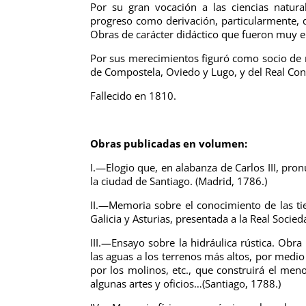
Por su gran vocación a las ciencias natura
progreso como derivación, particularmente, de 
Obras de carácter didáctico que fueron muy el
Por sus merecimientos figuró como socio de 
de Compostela, Oviedo y Lugo, y del Real Co
Fallecido en 1810.
Obras publicadas en volumen:
I.—Elogio que, en alabanza de Carlos III, pro
la ciudad de Santiago. (Madrid, 1786.)
II.—Memoria sobre el conocimiento de las tie
Galicia y Asturias, presentada a la Real Soci
III.—Ensayo sobre la hidráulica rústica. Obr
las aguas a los terrenos más altos, por medi
por los molinos, etc., que construirá el meno
algunas artes y oficios…(Santiago, 1788.)