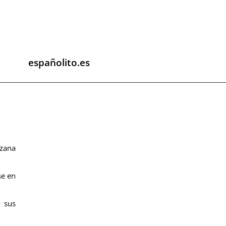
españolito.es
rzana
se en
y sus