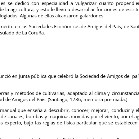
les se dedicó con especialidad a vulgarizar cuanto propendie
la agricultura, y esto le llevó a desarrollar funciones de escrit
ogiadas. Algunas de ellas alcanzaron galardones.
mérito en las Sociedades Económicas de Amigos del País, de San
nsulado de La Coruña.
nunció en Junta pública que celebró la Sociedad de Amigos del paí
rras y métodos de cultivarlas, adaptado al clima y circunstanci
edad de Amigos del País. (Santiago, 1786; memoria premiada.)
a manual que enseña a descubrir, conocer, mejorar, conducir y e
o de canales, bombas y máquinas movidas por el viento, por el a
s experto, bajo las reglas de física particular que se establecen