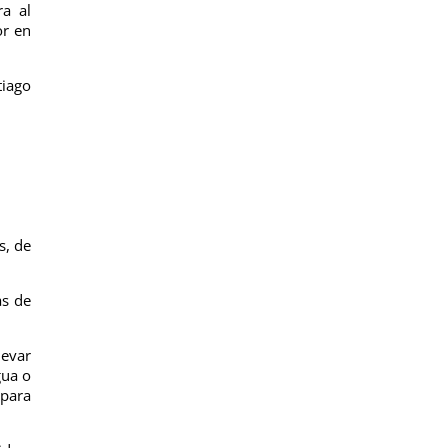
ra al
or en
tiago
s, de
as de
levar
gua o
 para