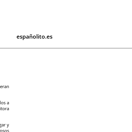
españolito.es
 eran
los a
itora
gar y
rosos