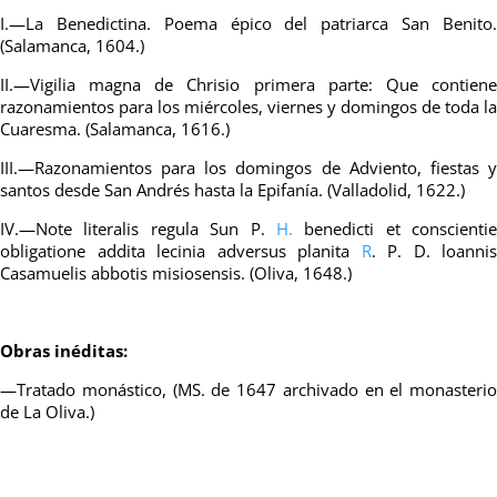
I.—La Benedictina. Poema épico del patriarca San Benito.
(Salamanca, 1604.)
II.—Vigilia magna de Chrisio p
rimera parte: Que contien
razonamientos para los miércoles, viernes y domingos de toda la
Cuaresma. (Salamanca, 1616.)
III.—Razonamientos para los domingos de Adviento, fiestas y
santos desde San Andrés hasta la Epifanía. (Valladolid, 1622.)
IV.—Note literalis regula Sun P.
H.
benedicti et conscientie
obligatione addita lecinia adversus planita
R
. P. D. loannis
Casamuelis abbotis misiosensis. (Oliva, 1648.)
Obras inéditas:
—Tratado monástico, (MS. de 1647 archivado en el monasterio
de La Oliva.)