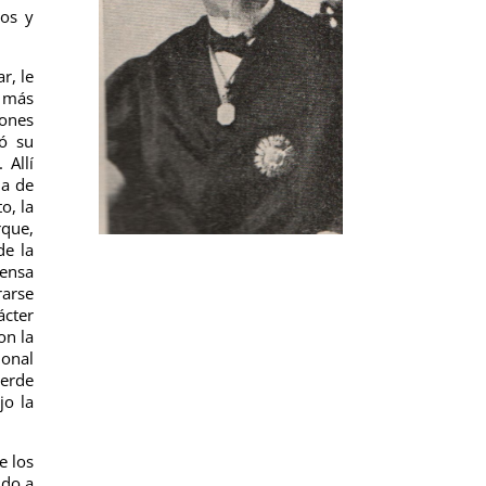
ios y
r, le
n más
ones
jó su
 Allí
na de
o, la
rque,
de la
fensa
arse
ácter
on la
ional
ierde
jo la
e los
ido a