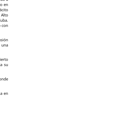
do en
ácito
 Alto
Cuba.
ó con
asión
n una
ierto
ta su
donde
ia en