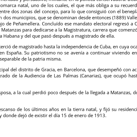
comarca natal, uno de los cuales, el que más obliga a su recuer
 entre dos zonas del concejo, para lo que consiguió con el benepl
n dos municipios, que se denominan desde entonces (1889) Valle
ajo de Peñamellera.
Concluído ese mandato electoral regresó a 
n Matanzas para dedicarse a la Magistratura, carrera que comenz
 la Habana y del que pasó después a magistrado de ella.
ejerció de magistrado hasta la independencia de Cuba, en cuya oc
 en España. Su patriotismo no se avenía a continuar viviendo e
separable de la patria misma.
pal del distrito de Gracia, en Barcelona, que desempeñó con ac
trado de la Audiencia de Las Palmas (Canarias), que ocupó has
sposa, a la cual perdió poco después de la llegada a Matanzas, 
scanso de los últimos años en la tierra natal, y fijó su residenc
 y donde dejó de existir el día 15 de enero de 1913.