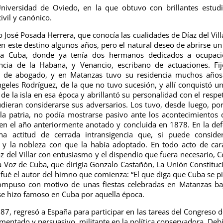
niversidad de Oviedo, en la que obtuvo con brillantes estud
vil y canónico.
o José Posada Herrera, que conocía las cualidades de Díaz del Villa
en este destino algunos años, pero el natural deseo de abrirse u
 a Cuba, donde ya tenía dos hermanos dedicados a ocupaci
encia de la Habana, y Venancio, escribano de actuaciones. Fi
e de abogado, y en Matanzas tuvo su residencia muchos años.
eles Rodríguez, de la que no tuvo sucesión, y allí conquistó u
de la isla en esa época y abrillantó su personalidad con el respet
dieran considerarse sus adversarios. Los tuvo, desde luego, po
a patria, no podía mostrarse pasivo ante los acontecimientos 
n el año anteriormente anotado y concluida en 1878. En la de
a actitud de cerrada intransigencia que, si puede consider
d y la nobleza con que la había adoptado. En todo acto de car
z del Villar con entusiasmo y el dispendio que fuera necesario, C
 Voz de Cuba, que dirigía Gonzalo Castañón, La Unión Constituc
 fué el autor del himno que comienza: “El que diga que Cuba se p
ompuso con motivo de unas fiestas celebradas en Matanzas ba
se hizo famoso en Cuba por aquella época.
7, regresó a España para participar en las tareas del Congreso d
mentado y persuasivo, militante en la política conservadora. Deb