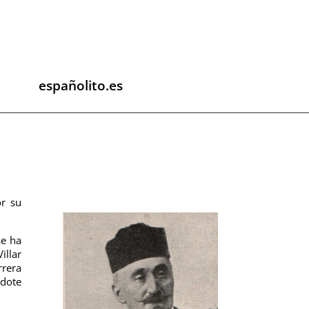
españolito.es
or su
se ha
illar
rrera
rdote