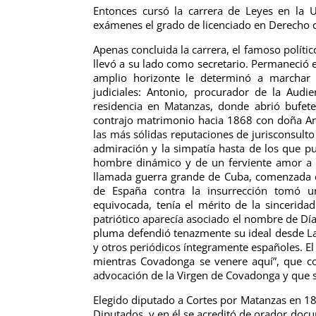
Entonces cursó la carrera de Leyes en la U
exámenes el grado de licenciado en Derecho ci
Apenas concluida la carrera, el famoso polític
llevó a su lado como secretario. Permaneció 
amplio horizonte le determinó a marchar
judiciales: Antonio, procurador de la Audi
residencia en Matanzas, donde abrió bufet
contrajo matrimonio hacia 1868 con doña Ang
las más sólidas reputaciones de jurisconsulto 
admiración y la simpatía hasta de los que pu
hombre dinámico y de un ferviente amor a l
llamada guerra grande de Cuba, comenzada e
de España contra la insurrección tomó un
equivocada, tenía el mérito de la sincerida
patriótico aparecía asociado el nombre de Día
pluma defendió tenazmente su ideal desde La
y otros periódicos íntegramente españoles. El
mientras Covadonga se venere aquí”, que c
advocación de la Virgen de Covadonga y que 
Elegido diputado a Cortes por Matanzas en 188
Diputados, y en él se acreditó de orador docu