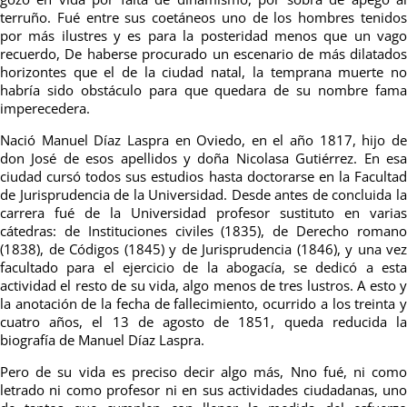
terruño.
Fué entre sus coetáneos uno de los hombres tenido
por más ilustres y es para la posteridad menos que un vago
recuerdo, De haberse procurado un escenario de más dilatados
horizontes que el de la ciudad natal, la temprana muerte no
habría sido obstáculo para que quedara de su nombre fama
imperecedera.
Nació Manuel Díaz Laspra en Oviedo, en el año 1817, hijo de
don José de esos apellidos y doña Nicolasa Gutiérrez. En esa
ciudad cursó todos sus estudios hasta doctorarse en la Facultad
de Jurisprudencia de la Universidad. Desde antes de concluida la
carrera fué de la Universidad profesor sustituto en varias
cátedras: de Instituciones civiles (1835), de Derecho romano
(1838), de Códigos (1845) y de Jurisprudencia (1846), y una vez
facultado para el ejercicio de la abogacía, se dedicó a esta
actividad el resto de su vida, algo menos de tres lustros. A esto y
la anotación de la fecha de fallecimiento, ocurrido a los treinta y
cuatro años, el 13 de agosto de 1851, queda reducida la
biografía de Manuel Díaz Laspra.
Pero de su vida es preciso decir algo más, Nno fué, ni como
letrado ni como profesor ni en sus actividades ciudadanas, uno