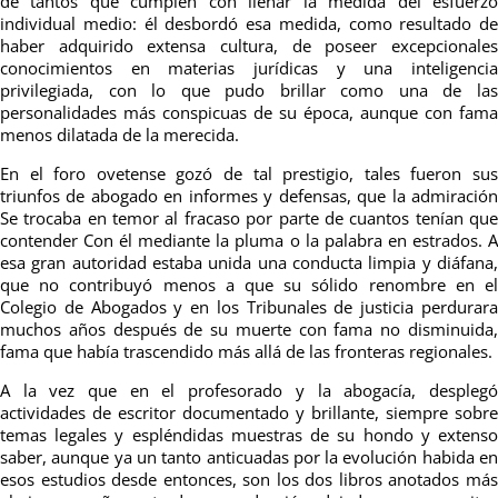
de tantos que cumplen con llenar la medida del esfuerzo
individual medio: él desbordó esa medida, como resultado de
haber adquirido extensa cultura, de poseer excepcionales
conocimientos en materias jurídicas y una inteligencia
privilegiada, con lo que pudo brillar como una de las
personalidades más conspicuas de su época, aunque con fama
menos dilatada de la merecida.
En el foro ovetense gozó de tal prestigio, tales fueron sus
triunfos de abogado en informes y defensas, que la admiración
Se trocaba en temor al fracaso por parte de cuantos tenían que
contender Con él mediante la pluma o la palabra en estrados. A
esa gran autoridad estaba unida una conducta limpia y diáfana,
que no contribuyó menos a que su sólido renombre en el
Colegio de Abogados y en los Tribunales de justicia perdurara
muchos años después de su muerte con fama no disminuida,
fama que había trascendido más allá de las fronteras regionales.
A la vez que en el profesorado y la abogacía, desplegó
actividades de escritor documentado y brillante, siempre sobre
temas legales y espléndidas muestras de su hondo y extenso
saber, aunque ya un tanto anticuadas por la evolución habida en
esos estudios desde entonces, son los dos libros anotados más