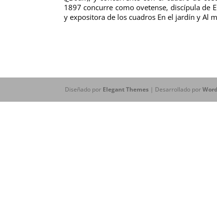
1897 concurre como ovetense, discípula de En
y expositora de los cuadros En el jardín y Al
Diseñado por
Elegant Themes
| Desarrollado por
Word