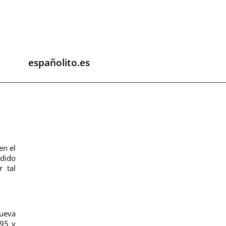
españolito.es
en el
odido
r tal
nueva
895 y