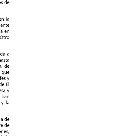
os de
en la
iente
ia en
 Otro
 da a
hasta
a, de
 que
fes y
de El
eta y
i han
 y la
la de
re de
ones,