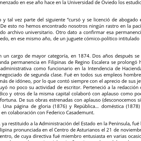
comenzado en ese año hace en la Universidad de Oviedo los estudi
 tal vez parte del siguiente “cursó y se licenció de abogado 
 De esto no hemos encontrado nosotros ningún rastro en la pac
o archivo universitario. Otro dato a confirmar esa permanenc
viedo, en ese mismo año, de un juguete cómico-político intitulado
con un cargo de mayor categoría, en 1874. Dos años después se
unda permanencia en Filipinas de Regino Escalera se prolongó 
 administrativa como funcionario en la Intendencia de Haciend
e negociado de segunda clase.
Fué en todos sus empleos hombre
más de idóneo, por lo que contó siempre con el aprecio de sus je
uyó no poco su actividad de escritor. Perteneció a la redacción 
dico y otros de la misma capital colaboró con aplauso como po
on fortuna. De sus obras estrenadas con aplauso (desconocemos s
s Una página de gloria (1876) y República… doméstica (1878)
as en colaboración con Federico Casademunt.
 ya restituido a la Administración del Estado en la Península, fué 
ilipina pronunciada en el Centro de Asturianos el 21 de noviemb
tro, de cuya directiva fué miembro entusiasta en varias ocasi