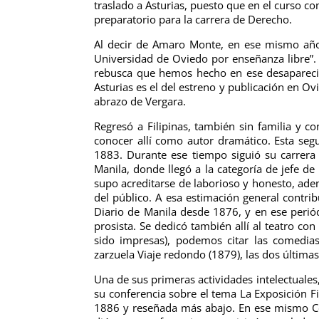
traslado a Asturias, puesto que en el curso 
preparatorio para la carrera de Derecho.
Al decir de Amaro Monte, en ese mismo año y
Universidad de Oviedo por enseñanza libre”.
rebusca que hemos hecho en ese desaparecid
Asturias es el del estreno y publicación en O
abrazo de Vergara.
Regresó a Filipinas, también sin familia y 
conocer allí como autor dramático.
Esta seg
1883. Durante ese tiempo siguió su carrera
Manila, donde llegó a la categoría de jefe d
supo acreditarse de laborioso y honesto, ade
del público. A esa estimación general contrib
Diario de Manila desde 1876, y en ese perió
prosista. Se dedicó también allí al teatro c
sido impresas), podemos citar las comedia
zarzuela Viaje redondo (1879), las dos últim
Una de sus primeras actividades intelectuales,
su conferencia sobre el tema La Exposición F
1886 y reseñada más abajo. En ese mismo Cen