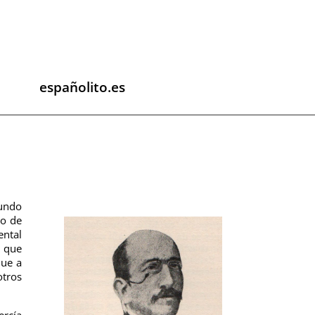
españolito.es
gundo
so de
ntal
a que
que a
tros
ercía