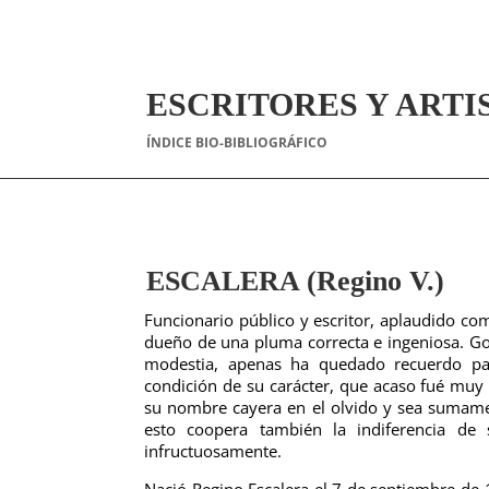
ESCRITORES Y ARTI
ÍNDICE BIO-BIBLIOGRÁFICO
ESCALERA (Regino V.)
Funcionario público y escritor, aplaudido co
dueño de una pluma correcta e ingeniosa. Go
modestia, apenas ha quedado recuerdo pa
condición de su carácter, que acaso fué muy
su nombre cayera en el olvido y sea sumament
esto coopera también la indiferencia de 
infructuosamente.
Nació Regino Escalera el 7 de septiembre de 