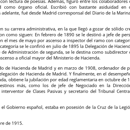
 con lectura de poesías. Además, figuró entre los colaboradores 
ad como órgano oficial. Escribió con bastante asiduidad en 
 adelante, fué desde Madrid corresponsal del Diario de la Marina
n su carrera administrativa, en la que llegó a gozar de sólido cr
son como siguen: En febrero de 1890 se le destinó a jefe de per
en el mes de mayo por ascenso a inspector del ramo con categor
e categoría se le confirió en julio de 1895 la Delegación de Hacien
e de Administración de segunda, se le destina como subdirector 
scenso a oficial mayor del Ministerio de Hacienda.
gado de Hacienda de Madrid y en marzo de 1908, ordenador de 
elegación de Hacienda de Madrid. Y finalmente, en el desempeñ
uda, obtiene la jubilación por edad reglamentaria en octubre de 
estinos más, como los de jefe de Negociado en la Direcció
interventor de Clases Pasivas y secretario del Tribunal Centra
 el Gobierno español, estaba en posesión de la Cruz de la Legi
bre de 1915.