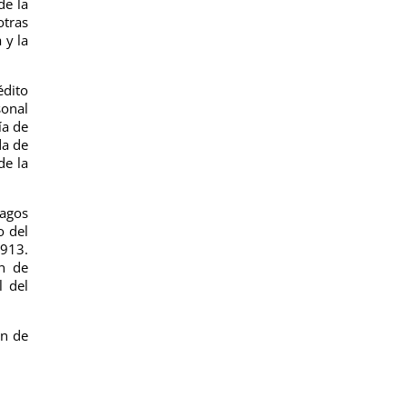
de la
otras
 y la
édito
sonal
ía de
da de
de la
pagos
o del
1913.
n de
l del
ón de