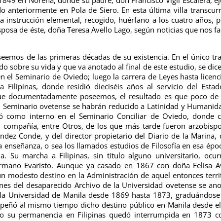
anteriormente en Pola de Siero. En esta última villa transcurr
la instrucción elemental, recogido, huérfano a los cuatro años,
p
osa de éste, doña Teresa Avello Lago, según noticias que nos fac
oseemos de las primeras décadas de su existencia. En el único tr
 sobre su vida y que va anotado al final de este estudio, se dic
n el Seminario de Oviedo; luego la carrera de Leyes hasta licenc
Filipinas, donde residió dieciséis años al servicio del Estad
 que documentadamente poseemos, el resultado es que poco de
el Seminario ovetense se habrán reducido a Latinidad y Humanid
ó como interno en el Seminario Conciliar de Oviedo, donde 
en compañía, entre Otros, de los que más tarde fueron arzobisp
dez Conde, y del director propietario del Diario de la Marina, 
 enseñanza, o sea los llamados estudios de Filosofía en esa époc
 Su marcha a Filipinas, sin título alguno universitario, ocur
mano Evaristo. Aunque ya casado en 1867 con doña Felisa Av
 un modesto destino en la Administración de aquel entonces terri
enes del desaparecido Archivo de la Universidad ovetense se an
n la Universidad de Manila desde 1869 hasta 1873, graduándose
peñó al mismo tiempo dicho destino público en Manila desde e
ro su permanencia en Filipinas quedó interrumpida en 1873 c