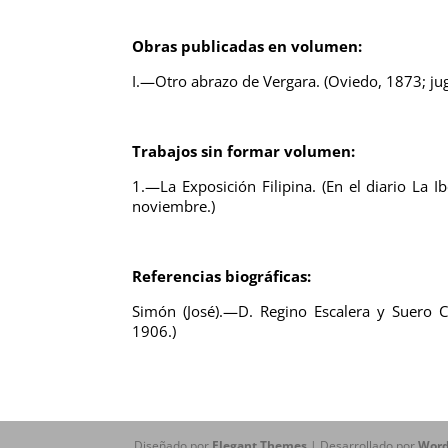
Obras publicadas en volumen:
I.—Otro abrazo de Vergara. (Oviedo, 1873; jug
Trabajos sin formar volumen:
1.—La Exposición Filipina. (En el diario La 
noviembre.)
Referencias biográficas:
Simón (José).—D. Regino Escalera y Suero Ca
1906.)
Diseñado por
Elegant Themes
| Desarrollado por
Word