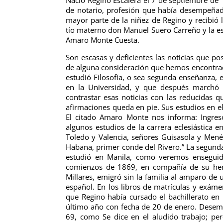
de notario, profesión que había desempeñado 
mayor parte de la niñez de Regino y recibió 
tío materno don Manuel Suero Carreño y la esp
Amaro Monte Cuesta.
Son escasas y deficientes las noticias que p
de alguna consideración que hemos encontrado
estudió Filosofía, o sea segunda enseñanza, e
en la Universidad, y que después marchó a 
contrastar esas noticias con las reducidas
afirmaciones queda en pie. Sus estudios en 
El citado Amaro Monte nos informa: Ingres
algunos estudios de la carrera eclesiástica 
Toledo y Valencia, señores Guisasola y Menén
Habana, primer conde del Rivero.” La segunda
estudió en Manila, como veremos enseguida.
comienzos de 1869, en compañía de su her
Millares, emigró sin la familia al amparo de
español. En los libros de matrículas y exám
que Regino había cursado el bachillerato e
último año con fecha de 20 de enero. D
esem
69, como Se dice en el aludido trabajo; pe