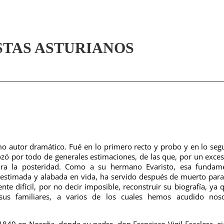
STAS ASTURIANOS
mo autor dramático. Fué en lo primero recto y probo y en lo se
zó por todo de generales estimaciones, de las que, por un exce
ra la posteridad. Como a su hermano Evaristo, esa fundame
 estimada y alabada en vida, ha servido después de muerto par
e difícil, por no decir imposible, reconstruir su biografía, ya 
sus familiares, a varios de los cuales hemos acudido noso
1849 en Noreña, donde su padre, don Francisco Vigil Escalera, ej