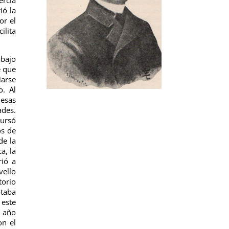
ió la
or el
ilita
abajo
e que
iarse
o. Al
 esas
ades.
cursó
os de
de la
a, la
rió a
ello
torio
otaba
 este
l año
on el