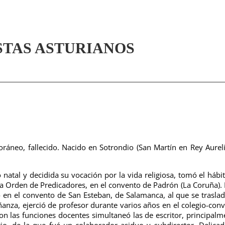
STAS ASTURIANOS
.
oráneo, fallecido. Nacido en Sotrondio (San Martín en Rey Aureli
natal y decidida su vocación por la vida religiosa, tomó el hábi
la Orden de Predicadores, en el convento de Padrón (La Coruña). 
ó en el convento de San Esteban, de Salamanca, al que se trasla
ñanza, ejerció de profesor durante varios años en el colegio-con
n las funciones docentes simultaneó las de escritor, principalm
rio, de la que fué un colaborador asiduo y subdirector. Delica