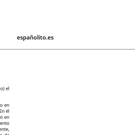
españolito.es
o) el
to en
En él
dó en
vento
ente,
do de