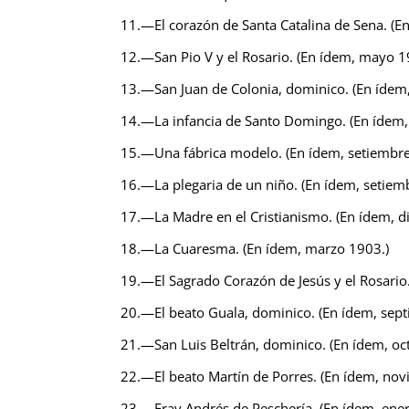
11.—El corazón de Santa Catalina de Sena. (En
12.—San Pio V y el Rosario. (En ídem, mayo 
13.—San Juan de Colonia, dominico. (En ídem,
14.—La infancia de Santo Domingo. (En ídem,
15.—Una fábrica modelo. (En ídem, setiembr
16.—La plegaria de un niño. (En ídem, setiem
17.—La Madre en el Cristianismo. (En ídem, 
18.—La Cuaresma. (En ídem, marzo 1903.)
19.—El Sagrado Corazón de Jesús y el Rosario.
20.—El beato Guala, dominico. (En ídem, sep
21.—San Luis Beltrán, dominico. (En ídem, oc
22.—El beato Martín de Porres. (En ídem, no
23.—Fray Andrés de Peschería. (En ídem, ene