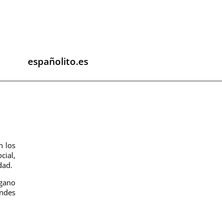
españolito.es
n los
cial,
dad.
rgano
andes