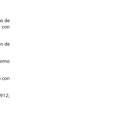
as de
n con
ón de
 como
a con
1912;