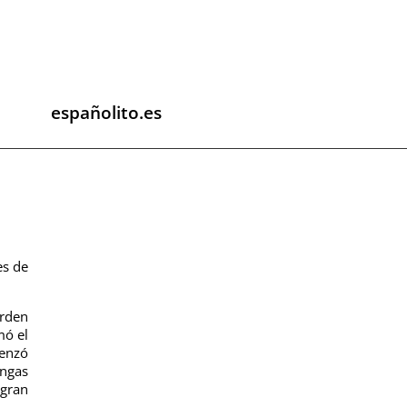
españolito.es
es de
orden
mó el
menzó
angas
gran