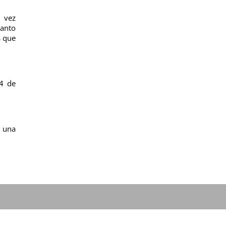
a vez
Santo
s que
24 de
; una