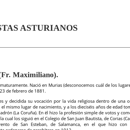
STAS ASTURIANOS
. Maximiliano).
ematuramente. Nació en Murias (desconocemos cuál de los lugar
 23 de febrero de 1881.
s y decidida su vocación por la vida religiosa dentro de una 
 el mismo lugar de nacimiento, y a los dieciséis años de edad to
drón (La Coruña). En él hizo la profesión simple de votos y co
 la cual los siguió en el Colegio de San Juan Bautista, de Corias (C
nvento de San Esteban, de Salamanca, en el que hizo con 
ta ordenarse de presbítero en 1912.