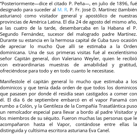
“Posteriormente—dice el citado P. Peña—, en julio de 1896, fué
designado para suceder al
M.
R
. P. Fr. José D. Martínez (también
asturiano) como visitador general y apostólico de nuestras
provincias de América Latina. El día 24 de agosto del mismo año,
a las cuatro de la tarde, desembarcaba en la Habana el P.
Segundo Fernández, sucesor del malogrado padre Martínez.
Durante su estancia en la hermosa capital de Cuba tuvo ocasión
de apreciar lo mucho Que allí se estimaba a la Orden
dominicana. Una de sus primeras visitas fué al excelentísimo
señor Capitán general, don Valeriano Weyler, quien le recibió
con extraordinarias muestras de amabilidad y gratitud,
ofreciéndose para todo y en todo cuanto le necesitase.
Manifestole el capitán general lo mucho que estimaba a los
dominicos y que tenía dada orden de que todos los dominicos
que pasasen por donde él residía sean castigados a comer con
él. El día 6 de septiembre embarcó en el vapor Panamá con
rumbo a Colón, y la Gentileza de la Compañía Trasatlántica puso
un remolcador especial para llevar a bordo al padre Visitador y
los miembros de su séquito. Fueron muchas las personas que le
acompañaron hasta el Vapor, contándose entre ellas la
distinguida y cultísima escritora asturiana Eva Canel.