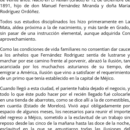
1891, hijo de don Manuel Fernández Miranda y doña María
Rodríguez Ordóñez.
Todos sus estudios disciplinados los hizo primeramente en La
Mata, aldea próxima a la de nacimiento, y más tarde en Grado,
sin pasar de una instrucción elemental, aunque adquirida Con
aprovechamiento.
Como las condiciones de vida familiares no consentían dar cauce
a los anhelos que Fernández Rodriguez sentía de lustrarse y
marchar por ese camino frente al porvenir, abrazó la ilusión, tan
acariciada por los muchachos asturianos de su tiempo, de
emigrar a América, ilusión que vino a satisfacer el requerimiento
de un primo que tenía establecido en la capital de Méjico.
Cuando llegó a esta ciudad, el pariente había dejado el negocio, y
todo lo que éste pudo hacer por el recién llegado fué colocarle
en una tienda de abarrotes, como se dice allí a la de comestibles,
en cuantía (Estado de Morelos). Vivió aquí obligadamente por
espacio de algunos meses, los necesarios para reunir el importe
del regreso a Méjico, sometido a la esclavitud de un trabajo sin
reposo desde las cinco de la mañana hasta las doce de la noche,
esclavitud en la que se amustiaron todas las ilusiones del