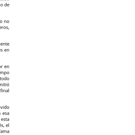
do de
do no
eros,
mente
es en
or en
iempo
 todo
mitió
final
ovido
n esa
esta
s, el
 fama