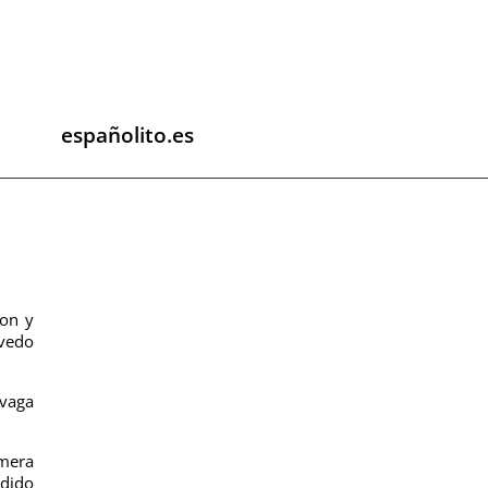
españolito.es
ron y
evedo
vaga
imera
odido