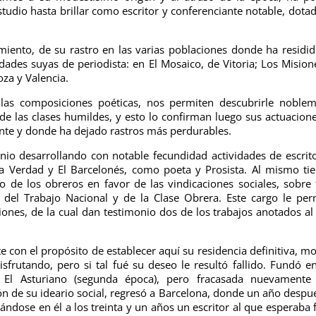
tudio hasta brillar como escritor y conferenciante notable, dota
ento, de su rastro en las varias poblaciones donde ha residi
ades suyas de periodista: en El Mosaico, de Vitoria; Los Mision
oza y Valencia.
llas composiciones poéticas, nos permiten descubrirle noble
e las clases humildes, y esto lo confirman luego sus actuacion
nte y donde ha dejado rastros más perdurables.
io desarrollando con notable fecundidad actividades de escrit
 La Verdad y El Barcelonés, como poeta y Prosista. Al mismo t
 de los obreros en favor de las vindicaciones sociales, sobre
 del Trabajo Nacional y de la Clase Obrera. Este cargo le per
iones, de la cual dan testimonio dos de los trabajos anotados al 
 con el propósito de establecer aquí su residencia definitiva, m
isfrutando, pero si tal fué su deseo le resultó fallido. Fundó e
 El Asturiano (segunda época), pero fracasada nuevamente 
ón de su ideario social, regresó a Barcelona, donde un año despué
rándose en él a los treinta y un años un escritor al que esperaba