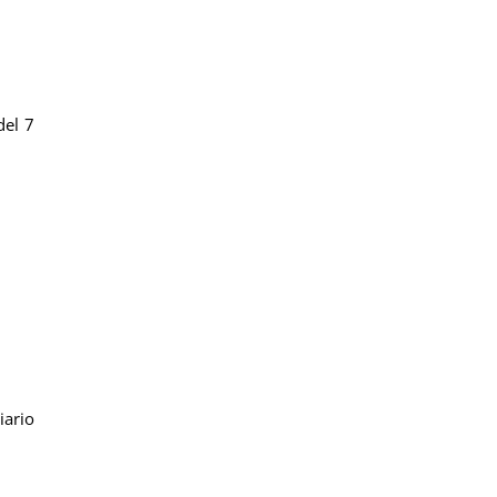
del 7
iario