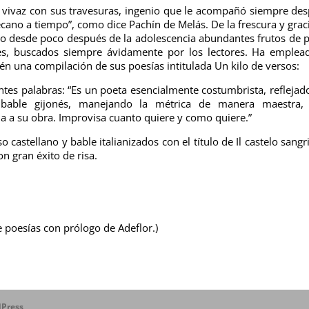
vivaz con sus travesuras, ingenio que le acompañó siempre de
ruécano a tiempo”, como dice Pachín de Melás. De la frescura y grac
ndo desde poco después de la adolescencia abundantes frutos de 
eses, buscados siempre ávidamente por los lectores. Ha emplea
n una compilación de sus poesías intitulada Un kilo de versos:
entes palabras: “Es un poeta esencialmente costumbrista, reflejad
bable gijonés, manejando la métrica de manera maestra, f
a a su obra. Improvisa cuanto quiere y como quiere.”
astellano y bable italianizados con el título de Il castelo sangri
n gran éxito de risa.
e poesías con prólogo de Adeflor.)
Press