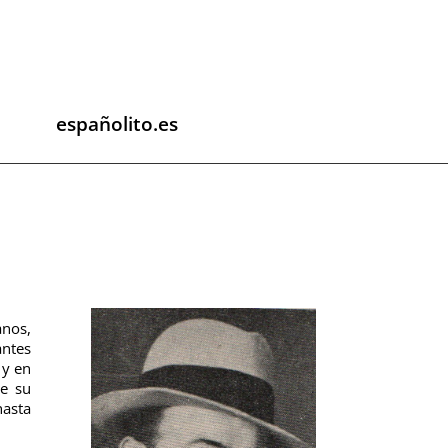
españolito.es
anos,
antes
 y en
de su
hasta