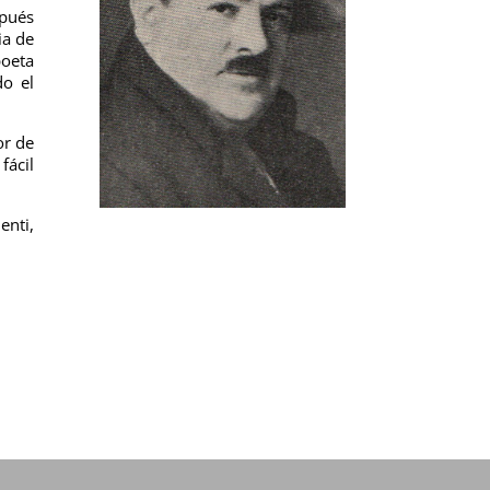
spués
ia de
poeta
do el
or de
ácil
enti,