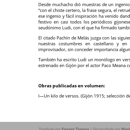
Desde muchacho dió muestras de un ingenio 
“con el chiste certero, la frase segura, el ret
ese ingenio y fácil inspiración ha venido da
festivo en casi todos los periódicos gijon
seudónimo Ludi, con el que ha firmado tambié
El citado Pachín de Melás juzga con las sigui
nuestras costumbres en castellano y en 
improvisador, sin conceder importancia algun
También ha escrito Ludi un monólogo en verso c
estrenado en Gijón por el actor Paco Meana co
Obras publicadas en volumen:
I—Un kilo de versos. (Gijón 1915; selección d
Diseñado por
Elegant Themes
| Desarrollado por
Word