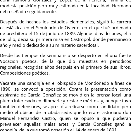
modesta posición pero muy estimada en la localidad. Hermano
del reseñado seguidamente.
Después de hechos los estudios elementales, siguió la carrera
eclesiástica en el Seminario de Oviedo, en el que fué ordenado
de presbitero el 15 de junio de 1889. Algunos días después, el 5
de julio, decía su primera misa en Castropol. donde permaneció
año y medio dedicado a su ministerio sacerdotal.
Desde los tiempos de seminarista se despertó en él una fuerte
Vocación poética. de la que dió muestras en periódicos
regionales, recogidas años después en el primero de sus libros,
Composiciones poéticas.
Vacante una canonjía en el obispado de Mondoñedo a fines de
1890, se convocó a oposición. Contra la presentación como
aspirante de García González se movió en la prensa local una
pluma interesada en difamarle y restarle méritos, y, aunque tuvo
también defensores, se aprestó a retirarse como candidato: pero
medió el obispo de la citada sede, que lo era el asturiano don
Manuel Fernández Castro, quien se opuso a que pudieran
prevalecer aquellas malas artes, y García González ganó la
canonjía, de la que tomó posesión el 14 de enero de 1891.