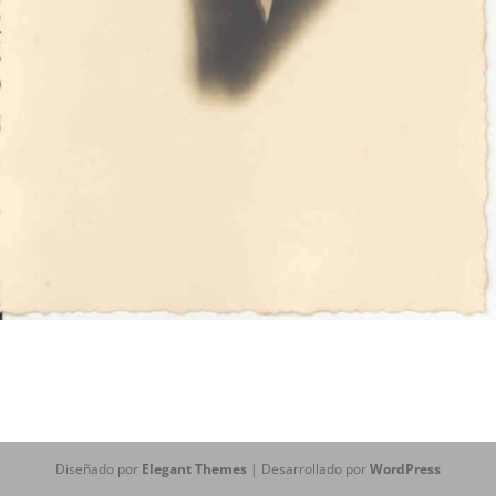
Diseñado por
Elegant Themes
| Desarrollado por
WordPress