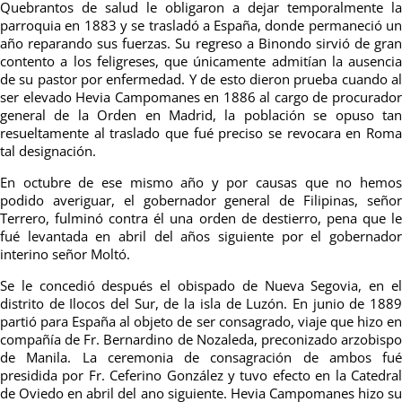
Quebrantos de salud le obligaron a dejar temporalmente la
parroquia en 1883 y se trasladó a España, donde permaneció un
año reparando sus fuerzas. Su regreso a Binondo sirvió de gran
contento a los feligreses, que únicamente admitían la ausencia
de su pastor por enfermedad. Y de esto dieron prueba cuando al
ser elevado Hevia Campomanes en 1886 al cargo de procurador
general de la Orden en Madrid, la población se opuso tan
resueltamente al traslado que fué preciso se revocara en Roma
tal designación.
En octubre de ese mismo año y por causas que no hemos
podido averiguar, el gobernador general de Filipinas, señor
Terrero, fulminó contra él una orden de destierro, pena que le
fué levantada en abril del años siguiente por el gobernador
interino señor Moltó.
Se le concedió después el obispado de Nueva Segovia, en el
distrito de Ilocos del Sur, de la isla de Luzón. En junio de 1889
partió para España al objeto de ser consagrado, viaje que hizo en
compañía de Fr. Bernardino de Nozaleda, preconizado arzobispo
de Manila. La ceremonia de consagración de ambos fué
presidida por Fr. Ceferino González y tuvo efecto en la Catedral
de Oviedo en abril del ano siguiente. Hevia Campomanes hizo su