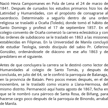
Nació Hevia Campomanes en Pola de Lena el 24 de marzo de
1841. Después de cursados los estudios primarios hizo los de
Latinidad y Humanidades, con el propósito de consagrarse al
sacerdocio. Determinado a seguirlo dentro de una orden
religiosa se trasladó a Ocaña (Toledo), donde tomó el hábito de
Santo Domingo y profesó el 17 de septiembre 1857. En el
colegio-convento de Ocaña comenzó la carrera eclesiástica y con
las órdenes de subdiácono se le trasladó en 1863 a las misiones
establecidas en Filipinas. En la Universidad de Manila concluyó
de estudiar Teología, siendo discípulo del sabio Pr. Ceferino
González, ordenándosele de diácono en ese año 1863 y de
presbítero en el siguiente.
Antes de que concluyera la carrera se le destinó como lector de
Humanidades al colegio de Santo Tomás, y después de
concluida, en julio del 64, se le confirió la parroquia de Balanaga,
en la provincia de Bataán. Pero pocos meses después, en el de
noviembre, se le trasladó como vicario a Llana-Hermosa, del
mismo distrito. Permaneció aquí hasta agosto de 1867, fecha en
que se le nombró cura párroco de Santa Rosa, de Biñang, para
hacerse cargo poco después de la parroquia de Binondo, arrabal
de Manila.