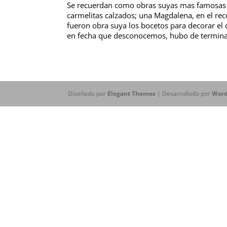
Se recuerdan como obras suyas mas famosas do
carmelitas calzados; una Magdalena, en el rec
fueron obra suya los bocetos para decorar el c
en fecha que desconocemos, hubo de terminar 
Diseñado por
Elegant Themes
| Desarrollado por
Word