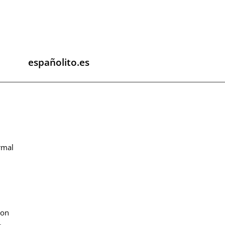
españolito.es
rmal
con
.