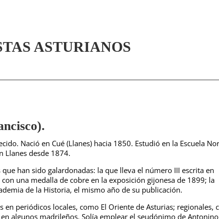
STAS ASTURIANOS
cisco).
lecido. Nació en Cué (Llanes) hacia 1850. Estudió en la Escuela No
en Llanes desde 1874.
 que han sido galardonadas: la que lleva el número III escrita en
 con una medalla de cobre en la exposición gijonesa de 1899; la
cademia de la Historia, el mismo año de su publicación.
 en periódicos locales, como El Oriente de Asturias; regionales, 
 en algunos madrileños. Solía emplear el seudónimo de Antonino