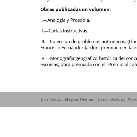
Obras publicadas en volumen:
I.—Analogía y Prosodia.
II.—Cartas instructivas.
III.—Colección de problemas aritméticos. (Lla
Francisco Fernández Jardón; premiada en la e
IV.—Monografía geográfico-histórica del conce
escuelas; obra premiada con el “Premio al Tal
Diseñado por
Elegant Themes
| Desarrollado por
Word