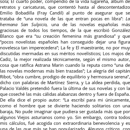
sola; El cuarto poder, compendio de la vida lugareña, álbum de
retratos y caricaturas, que contentó hasta al descontentadizo
Emilio Bobadilla (Fray Candil) al punto de asegurar que se
trataba de “una novela de las que entran pocas en libra”:
La
hermana San Sulpicio,
una de las novelas españolas más
graciosas de todos los tiempos, de la que escribió González
Blanco que era “su creación femenina más grandiosa” y que
“pocos novelistas españoles han conseguido dejar una figura
novelesca tan imperecedera”; La fe y El maestrante, no por muy
discutidas mermadas en sus méritos novelísticos; Los majos de
Cadiz, la mejor realizada técnicamente, según el mismo autor,
cosa que ratifica Astrana Marin cuando la reputa como “una de
las novelas modernas más bien trazadas”; La alegría del capitán
Ribot, “obra cumbre, prodigio de equilibrio y hermosura serena”,
dicho con palabras de Martínez Sierra, y La aldea perdida, que
Palacio Valdés pretendió fuera la última de sus novelas y con la
que coseché las más cálidas alabanzas dentro y fuera de España.
De ella dice el propio autor: “La escribí para mi únicamente,
como el hombre que se divierte haciendo solitarios con una
baraja, No pude imaginar que pudiera ser gustada más que por
algunos Viejos asturianos como yo. Sin embargo, contra todos
mis cálculos, fué acogida con extraordinaria benevolencia y es
una de las que más se han popularizado. Algunos críticos, con