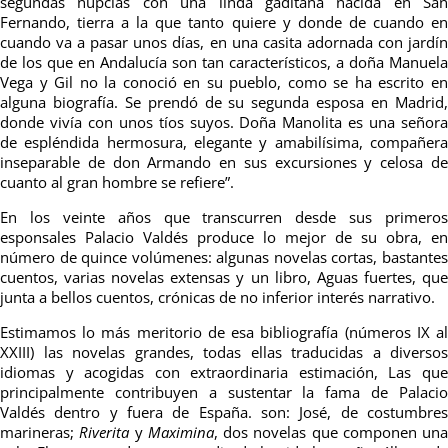
segundas nupcias con una linda gaditana nacida en San
Fernando, tierra a la que tanto quiere y donde de cuando en
cuando va a pasar unos días, en una casita adornada con jardín
de los que en Andalucía son tan característicos, a doña Manuela
Vega y Gil no la conoció en su pueblo, como se ha escrito en
alguna biografía. Se prendó de su segunda esposa en Madrid,
donde vivía con unos tíos suyos. Doña Manolita es una señora
de espléndida hermosura, elegante y amabilísima, compañera
inseparable de don Armando en sus excursiones y celosa de
cuanto al gran hombre se refiere”.
En los veinte años que transcurren desde sus primeros
esponsales Palacio Valdés produce lo mejor de su obra, en
número de quince volúmenes: algunas novelas cortas, bastantes
cuentos, varias novelas extensas y un libro, Aguas fuertes, que
junta a bellos cuentos, crónicas de no inferior interés narrativo.
Estimamos lo más meritorio de esa bibliografía (números IX al
XXIII) las novelas grandes, todas ellas traducidas a diversos
idiomas y acogidas con extraordinaria estimación, Las que
principalmente contribuyen a sustentar la fama de Palacio
Valdés dentro y fuera de España. son: José, de costumbres
marineras;
Riverita
y
Maximina
, dos novelas que componen una