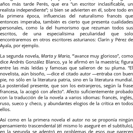
años más tarde Perés, que era “un escritor inclasificable, un
realista independiente”; si bien se advierten en él, sobre todo en
la primera época, influencias del naturalismo francés que
entonces imperaba, también es cierto que presenta cualidades
personales, como la del humorismo que rezuman todos sus
escritos, de una especialísima peculiaridad que solo
encontraremos en otros escritores asturianos: Clarín y Pérez de
Ayala, por ejemplo.
La segunda novela,
Marta y Maria
, “‘avance muy glorioso”, com
dice Andrés González Blanco, ya le afirmó en la maestría; figura
entre las más leídas y famosas que salieron de su pluma. “El
novelista, aún bisoño, —dice el citado autor —entraba con buen
pie, no sólo en la literatura patria, sino en la literatura mundial.
La posteridad presente, que son los extranjeros, según la frase
francesa, la acogió con afecto”. Afecto suficientemente probado
con la traducción de la novela a varios idiomas: francés, inglés,
ruso, sueco y checo, y abundantes elogios de la crítica en todos
ellos.
Así como en la primera novela el autor no se proponía ningún
pensamiento trascendental (él mismo lo aseguré en el subtítulo),
en la segunda se adentró en problemas de esos que parecen