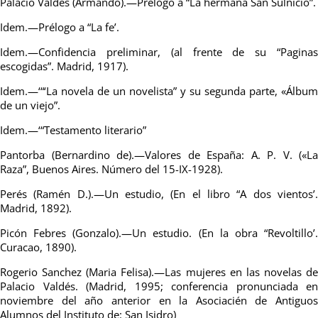
Palacio Valdés (Armando).—Prélogo a “La hermana San Sulnicio”.
Idem.—Prélogo a “La fe’.
Idem.—Confidencia preliminar, (al frente de su “Paginas
escogidas”. Madrid, 1917).
Idem.—‘“‘La novela de un novelista” y su segunda parte, «Álbum
de un viejo”.
Idem.—‘“Testamento literario”
Pantorba (Bernardino de).—Valores de España: A. P. V. («La
Raza”, Buenos Aires. Número del 15-IX-1928).
Perés (Ramén D.).—Un estudio, (En el libro “A dos vientos’.
Madrid, 1892).
Picón Febres (Gonzalo).—Un estudio. (En la obra “Revoltillo’.
Curacao, 1890).
Rogerio Sanchez (Maria Felisa).—Las mujeres en las novelas de
Palacio Valdés. (Madrid, 1995; conferencia pronunciada en
noviembre del año anterior en la Asociacién de Antiguos
Alumnos del Instituto de: San Isidro)