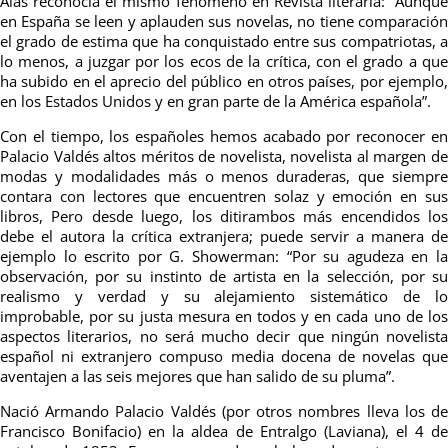
Alas reconocía el mismo fenómeno en Revista literaria: “Aunque
en España se leen y aplauden sus novelas, no tiene comparación
el grado de estima que ha conquistado entre sus compatriotas, a
lo menos, a juzgar por los ecos de la crítica, con el grado a que
ha subido en el aprecio del público en otros países, por ejemplo,
en los Estados Unidos y en gran parte de la América española”.
Con el tiempo, los españoles hemos acabado por reconocer en
Palacio Valdés altos méritos de novelista, novelista al margen de
modas y modalidades más o menos duraderas, que siempre
contara con lectores que encuentren solaz y emoción en sus
libros, Pero desde luego, los ditirambos más encendidos los
debe el autora la crítica extranjera; puede servir a manera de
ejemplo lo escrito por G. Showerman: “Por su agudeza en la
observación, por su instinto de artista en la selección, por su
realismo y verdad y su alejamiento sistemático de lo
improbable, por su justa mesura en todos y en cada uno de los
aspectos literarios, no será mucho decir que ningún novelista
español ni extranjero compuso media docena de novelas que
aventajen a las seis mejores que han salido de su pluma”.
Nació Armando Palacio Valdés (por otros nombres lleva los de
Francisco Bonifacio) en la aldea de Entralgo (Laviana), el 4 de