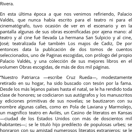
Rivera.
En esta última época a que nos venimos refiriendo, Palacio
Valdés, que nunca había escrito para el teatro ni para el
cinematógrafo, tuvo ocasión de ver en el escenario y en la
pantalla algunas de sus obras escenificadas por ajena mano: al
teatro y al cine fué Ilevada La hermana San Sulpicio y al cine,
José; teatralizada fué también Los majos de Cadiz, De por
entonces data la publicación de dos tomos de cuentos
seleccionados, uno de Paginas escogidas, con prólogo del propio
Palacio Valdés, y una colección de sus mejores libros en el
volumen Obras escogidas, de más de dos mil páginas.
“Nuestro Patriarca —escribe Cruz Rueda—, modestamente
retirado en su hogar, ha sido buscado con tesón por la fama.
Desde los más lejanos países hasta el natal, se le ha rendido toda
clase de honores; se codiciaron sus autógrafos y los manuscritos
y ediciones primitivas de sus novelas; se bautizaron con su
nombre algunas calles, como en Pola de Laviana y Marmolejo,
un magnífico teatro en Avilés, un Casino de literatos en Kansas
—ciudad de los Estados Unidos con más de doscientos mil
habitantes—; se le tituló hijo predilecto de populosas urbes; se
honraron con su amistad numerosos literatos extranjeros; se le