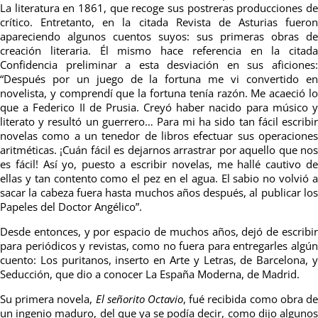
La literatura en 1861, que recoge sus postreras producciones de
crítico. Entretanto, en la citada Revista de Asturias fueron
apareciendo algunos cuentos suyos: sus primeras obras de
creación literaria. Él mismo hace referencia en la citada
Confidencia preliminar a esta desviación en sus aficiones:
“Después por un juego de la fortuna me vi convertido en
novelista, y comprendí que la fortuna tenía razón. Me acaeció lo
que a Federico II de Prusia. Creyó haber nacido para músico y
literato y resultó un guerrero… Para mi ha sido tan fácil escribir
novelas como a un tenedor de libros efectuar sus operaciones
aritméticas. ¡Cuán fácil es dejarnos arrastrar por aquello que nos
es fácil! Así yo, puesto a escribir novelas, me hallé cautivo de
ellas y tan contento como el pez en el agua. El sabio no volvió a
sacar la cabeza fuera hasta muchos años después, al publicar los
Papeles del Doctor Angélico”.
Desde entonces, y por espacio de muchos años, dejó de escribir
para periódicos y revistas, como no fuera para entregarles algún
cuento: Los puritanos, inserto en Arte y Letras, de Barcelona, y
Seducción, que dio a conocer La España Moderna, de Madrid.
Su primera novela,
El señorito Octavio
, fué recibida como obra d
un ingenio maduro, del que ya se podía decir, como dijo algunos