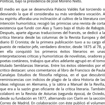
Políticas, bajo la presidencia de José Moreno Nieto.
El medio en que se desenvolvía Palacio Valdés fué torciendo o
desviando la que él consideraba su más verdadera vocación. A
su espíritu afloraba una inclinación al cultivo de la literatura con
intención humorística; recogió las primicias una revista de corta
existencia que fundó con Alas y Tuero bajo el título de
Rabagás
.
Después, aparte algunas traducciones del francés, se dedicó a la
crítica literaria desde las columnas de la Revista Europea y del
diario El Cronista; de la primera publicación tuvo a su cargo el
puesto de redactor-jefe, verdadero director, desde 1875 al 78, y
en ella conquistó los primeros éxitos literarios en unas
interpretaciones críticas y humorísticas de novelistas, oradores y
poetas coetáneos, trabajos que años adelante agrupó en el tomo
titulado Semblanzas literarias. Entre los éxitos obtenidos por el
critico destacan: unos comentarios al libro de Francisco de Paula
Canalejas Estudios de filosofía religiosa, en el que descubrió
reminiscencias con indicios de plagio de la obra Historia de las
ideas religiosas en Alemania, y la sátira a Manuel de la Revilla,
que era a la sazón gran oficiante de la crítica literaria. También
colaboró en la Revista de Asturias (segunda época), de Oviedo,
desde su fundación en 1877, alternando con Clarín en la sección
Correo de Madrid. En colaboración con éste publicó el volumen