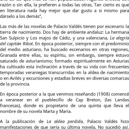
razón o sin ella, la prefieren a todas las otras, Tan cierto es que
en literatura nada hay mejor que dar gusto a si mismo para
dárselo a los demás”,
Las más de las novelas de Palacio Valdés tienen por escenario la
tierra de nacimiento. Dos hay de ambiente andaluz: La hermana
San Sulpicio y Los majos de Cádiz, y una valenciana,
La alegría
del capitán Ribot
. En época posterior, siempre con el predomini
del medio asturiano, ha buscado escenarios en otras regiones,
Granada entre ellas, su espíritu, sin embargo, siempre estuvo
saturado de asturianismo; formado espiritualmente en Asturias
ha cultivado esta inclinación a través de su vida con frecuentes
temporadas veraniegas transcurridas en la aldea de nacimiento
o en Avilés y excursiones y estadías breves en diversas comarcas
de la provincia.
En época posterior a la que venimos reseñando (1908) comencé
a veranear en el pueblecillo de Cap Breton, (las Landas
francesas), donde es propietario de una quinta que lleva el
nombre de su novela Marta y Maria.
A la publicación de
La aldea perdida
, Palacio Valdés hiz
manifestaciones de que sería su última novela, No sucedió así.