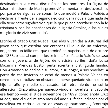
destinados a la eterna discusión de los hombres, La figura de
falso misticismo de Maria promovió comentarios desfavorables
por parte de algunas personas, lo que movió a Palacio Valdés a
declarar al frente de la segunda edición de la novela que nada de
ella tiene “otra significación que la que pueda acordarse con la fe
cristiana y con las enseñanzas de la Iglesia Católica, a las cuales
me glorio de vivir sometido”.
Escribe el citado Cruz Rueda: “Las idas y venidas a Asturias del
joven sano que escribía por entonces El idilio de un enfermo,
originaron un idilio real que terminé en nupcias: el 4 de octubre
de 1883, o sea, al cumplir los treinta años, Palacio Valdés se casó
con una jovencita de Gijón, de dieciséis abriles, doña Luisa
Maximina Prendes Busto, perteneciente a distinguida familia.
Don Armando se dedicó a su amor, a su hogar, a sus novelas”. A
partir de ese invierno se echó de menos a Palacio Valdés en
cenáculos y tertulias: no obstante haberse quedado viudo con un
hijo al año y medio de casado, tal retraimiento no sufrió
alteración, Cinco años permaneció viudo el novelista; al cabo de
ese tiempo —no el 8 de noviembre de 1899, como anota Cruz
Rueda, sino el 9 del mismo mes del año 91, fecha indicada por el
novelista en caria al autor de estas apuntaciones—, “contrajo