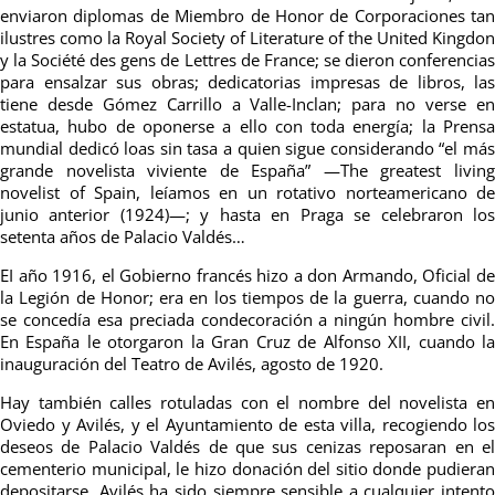
enviaron diplomas de Miembro de Honor de Corporaciones tan
ilustres como la Royal Society of Literature of the United Kingdon
y la Société des gens de Lettres de France; se dieron conferencias
para ensalzar sus obras; dedicatorias impresas de libros, las
tiene desde Gómez Carrillo a Valle-Inclan; para no verse en
estatua, hubo de oponerse a ello con toda energía; la Prensa
mundial dedicó loas sin tasa a quien sigue considerando “el más
grande novelista viviente de España” —The greatest living
novelist of Spain, leíamos en un rotativo norteamericano de
junio anterior (1924)—; y hasta en Praga se celebraron los
setenta años de Palacio Valdés…
EI año 1916, el Gobierno francés hizo a don Armando, Oficial de
la Legión de Honor; era en los tiempos de la guerra, cuando no
se concedía esa preciada condecoración a ningún hombre civil.
En España le otorgaron la Gran Cruz de Alfonso XII, cuando la
inauguración del Teatro de Avilés, agosto de 1920.
Hay también calles rotuladas con el nombre del novelista en
Oviedo y Avilés, y el Ayuntamiento de esta villa, recogiendo los
deseos de Palacio Valdés de que sus cenizas reposaran en el
cementerio municipal, le hizo donación del sitio donde pudieran
depositarse, Avilés ha sido siempre sensible a cualquier intento