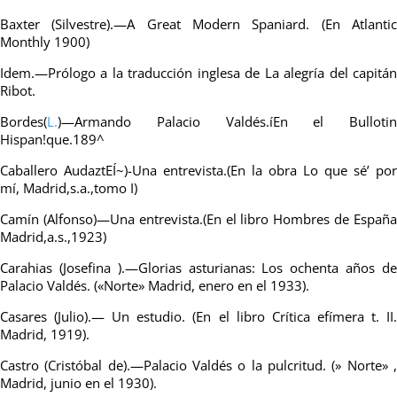
Baxter (Silvestre).—A Great Modern Spaniard. (En Atlantic
Monthly 1900)
Idem.—Prólogo a la traducción inglesa de La alegría del capitán
Ribot.
Bordes(
L.
)—Armando Palacio Valdés.íEn el Bullotin
Hispan!que.189^
Caballero AudaztEÍ~)-Una entrevista.(En la obra Lo que sé’ por
mí, Madrid,s.a.,tomo I)
Camín (Alfonso)—Una entrevista.(En el libro Hombres de España
Madrid,a.s.,1923)
Carahias (Josefina ).—Glorias asturianas: Los ochenta años de
Palacio Valdés. («Norte» Madrid, enero en el 1933).
Casares (Julio).— Un estudio. (En el libro Crítica efímera t. II.
Madrid, 1919).
Castro (Cristóbal de).—Palacio Valdés o la pulcritud. (» Norte» ,
Madrid, junio en el 1930).