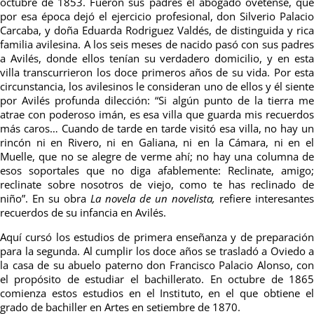
octubre de 1853. Fueron sus padres el abogado ovetense, que
por esa época dejó el ejercicio profesional, don Silverio Palacio
Carcaba, y doña Eduarda Rodriguez Valdés, de distinguida y rica
familia avilesina. A los seis meses de nacido pasó con sus padres
a Avilés, donde ellos tenían su verdadero domicilio, y en esta
villa transcurrieron los doce primeros años de su vida. Por esta
circunstancia, los avilesinos le consideran uno de ellos y él siente
por Avilés profunda dilección: “Si algún punto de la tierra me
atrae con poderoso imán, es esa villa que guarda mis recuerdos
más caros… Cuando de tarde en tarde visitó esa villa, no hay un
rincón ni en Rivero, ni en Galiana, ni en la Cámara, ni en el
Muelle, que no se alegre de verme ahí; no hay una columna de
esos soportales que no diga afablemente: Reclinate, amigo;
reclinate sobre nosotros de viejo, como te has reclinado de
niño”. En su obra
La novela de un novelista,
refiere interesantes
recuerdos de su infancia en Avilés.
Aquí cursó los estudios de primera enseñanza y de preparación
para la segunda. Al cumplir los doce años se trasladó a Oviedo a
la casa de su abuelo paterno don Francisco Palacio Alonso, con
el propósito de estudiar el bachillerato. En octubre de 1865
comienza estos estudios en el Instituto, en el que obtiene el
grado de bachiller en Artes en setiembre de 1870.