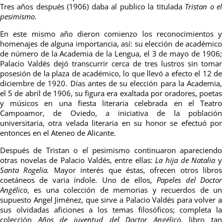
Tres años después (1906) daba al publico la titulada
Tristan o e
pesimismo
.
En este mismo año dieron comienzo los reconocimientos y
homenajes de alguna importancia, así: su elección de académico
de número de la Academia de la Lengua, el 3 de mayo de 1906;
Palacio Valdés dejó transcurrir cerca de tres lustros sin tomar
posesión de la plaza de académico, lo que llevó a efecto el 12 de
diciembre de 1920. Días antes de su elección para la Academia,
el 5 de abril de 1906, su figura era exaltada por oradores, poetas
y músicos en una fiesta literaria celebrada en el Teatro
Campoamor, de Oviedo, a iniciativa de la población
universitaria, otra velada literaria en su honor se efectuó por
entonces en el Ateneo de Alicante.
Después de Tristan o el pesimismo continuaron apareciendo
otras novelas de Palacio Valdés, entre ellas:
La hija de Natalia
Santa Rogelia.
Mayor interés que éstas, ofrecen otros libros
coetáneos de varia índole. Uno de ellos,
Papeles del Docto
Angélico
, es una colección de memorias y recuerdos de un
supuesto Angel Jiménez, que sirve a Palacio Valdés para volver a
sus olvidadas aficiones a los temas filosóficos; completa la
colección
Años de juventud del Doctor Angélico
, libro tan