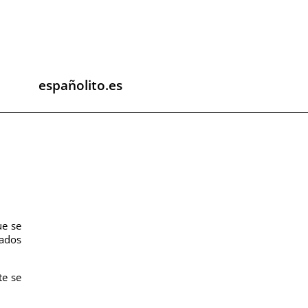
españolito.es
ue se
tados
te se