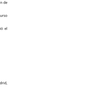
ín de
curso
ió el
drid,