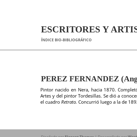
ESCRITORES Y ARTI
ÍNDICE BIO-BIBLIOGRÁFICO
PEREZ FERNANDEZ (Ange
Pintor nacido en Nera, hacia 1870. Completó
Artes y del pintor Tordesillas. Se dió a cono
el cuadro
Retrato.
Concurrió luego a la de 189
Diseñado por
Elegant Themes
| Desarrollado por
Word