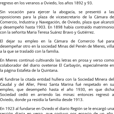
regreso en los veranos a Oviedo, los años 1892 y 93.
Sin vocación para ejercer la abogacía, se presentó a las
oposiciones para la plaza de vicesecretario de la Cámara de
Comercio, Industria y Navegación, de Oviedo, plaza que alcanzó
y desempeñó hasta 1903. En 1898 había contraído matrimonio
con la señorita Maria Teresa Suárez Bravo y Gutiérrez.
El dejar su empleo en la Cámara de Comercio fué para
desempeñar otro en la sociedad Minas del Penén de Mieres, villa
a la que se trasladó con la familia.
En Mieres continuó cultivando las letras en prosa y verso como
colaborador del diario ovetense El Carbayón, especialmente en
la página Estafeta de la Quintana.
Al fundirse la citada entidad hullera con la Sociedad Minera del
Caudal y del Aller, Pérez Santa Marina fué respetado en su
empleo, que desempeñó hasta el año 1930, en que dicha
Sociedad cedió en arriendo las minas: entonces regresó a
Oviedo, donde ya residía la familia desde 1913.
En 1923 al fundarse en Oviedo el diario Región se le encargó una
sección diaria en verso, que sostuvo por espacio de un año.