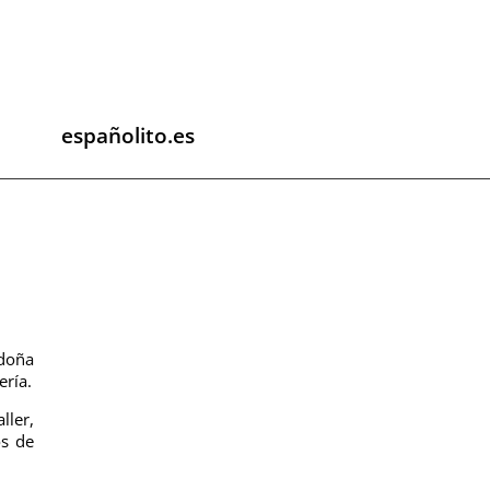
españolito.es
 doña
ería.
ller,
os de