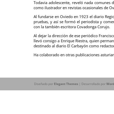
Todavia adolescente, reveló nada comunes dot
como ilustrador en revistas ocasionales de O
Al fundarse en Oviedo en 1923 el diario Regi
pruebas, y así se formó el periodista y com
con la también escritora Covadonga Corujo.
Al dejar la dirección de ese periódico Francis
llevó consigo a Enrique Riestra, quien perma
destinado al diario El Carbayón como redacto
Ha colaborado en otras publicaciones asturia
Diseñado por
Elegant Themes
| Desarrollado por
Word