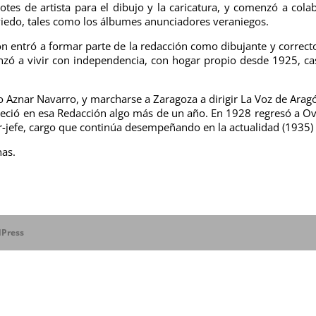
es de artista para el dibujo y la caricatura, y comenzó a cola
viedo, tales como los álbumes anunciadores veraniegos.
on entró a formar parte de la redacción como dibujante y correct
enzó a vivir con independencia, con hogar propio desde 1925, c
co Aznar Navarro, y marcharse a Zaragoza a dirigir La Voz de Arag
neció en esa Redacción algo más de un año. En 1928 regresó a O
r-jefe, cargo que continúa desempeñando en la actualidad (1935)
nas.
Press