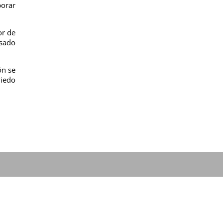
borar
or de
asado
ón se
viedo