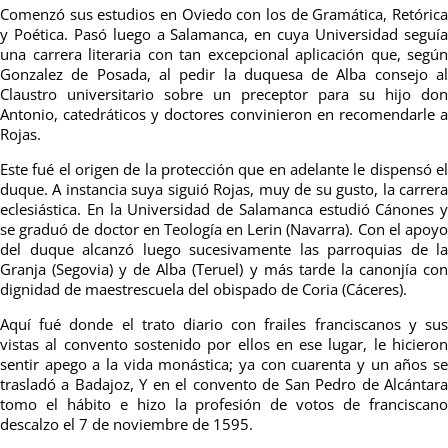
Comenzó sus estudios en Oviedo con los de Gramática, Retórica
y Poética. Pasó luego a Salamanca, en cuya Universidad seguía
una carrera literaria con tan excepcional aplicación que, según
Gonzalez de Posada, al pedir la duquesa de Alba consejo al
Claustro universitario sobre un preceptor para su hijo don
Antonio, catedráticos y doctores convinieron en recomendarle a
Rojas.
Este fué el origen de la protección que en adelante le dispensó el
duque. A instancia suya siguió Rojas, muy de su gusto, la carrera
eclesiástica. En la Universidad de Salamanca estudió Cánones y
se graduó de doctor en Teología en Lerin (Navarra). Con el apoyo
del duque alcanzó luego sucesivamente las parroquias de la
Granja (Segovia) y de Alba (Teruel) y más tarde la canonjía con
dignidad de maestrescuela del obispado de Coria (Cáceres).
Aquí fué donde el trato diario con frailes franciscanos y sus
vistas al convento sostenido por ellos en ese lugar, le hicieron
sentir apego a la vida monástica; ya con cuarenta y un años se
trasladó a Badajoz, Y en el convento de San Pedro de Alcántara
tomo el hábito e hizo la profesión de votos de franciscano
descalzo el 7 de noviembre de 1595.